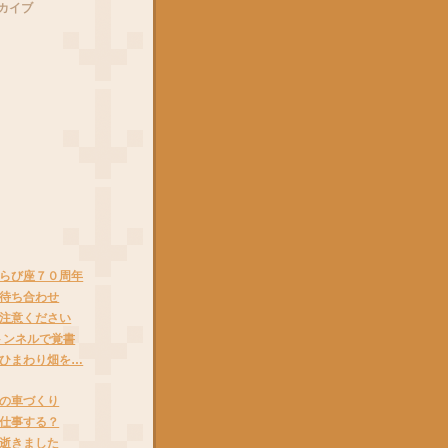
カイブ
らび座７０周年
待ち合わせ
注意ください
トンネルで覚書
ひまわり畑を…
の車づくり
仕事する？
逝きました