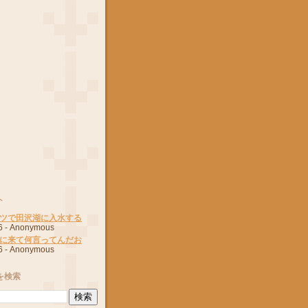
ト
ツで田沢湖に入水する
6
- Anonymous
に来て何言ってんだお
6
- Anonymous
を検索