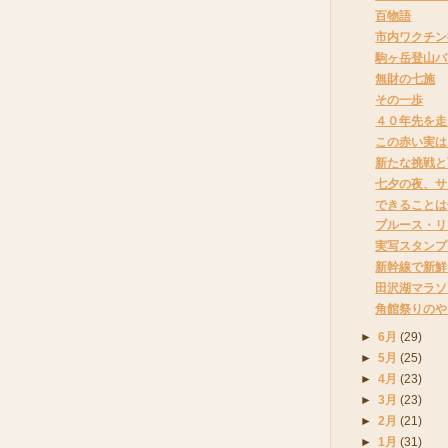
百物語
市内ワクチン
駒ヶ岳登山バ
無財の七施
その一歩
４０年先を走
この赤い実は
新たな挑戦と
七夕の夜、サ
できることは
ブルース・リ
実写スタンプ
新幹線で新鮮
田沢湖マラソ
角館祭りのや
►
6月
(29)
►
5月
(25)
►
4月
(23)
►
3月
(23)
►
2月
(21)
►
1月
(31)