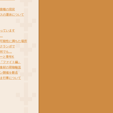
接種の現状
スの運休について
っています
…
可能性に満ちた場所
クランボで
何でも…
ーと青年K
「ファイト編」
食材の荷物輸送
ン開催を断念
ま行事について