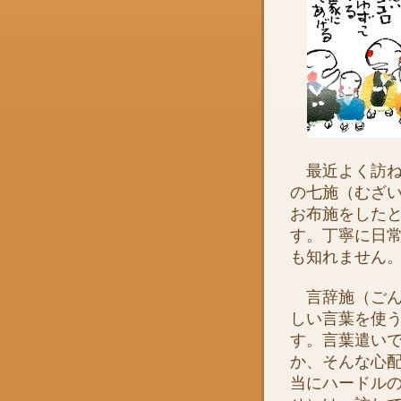
最近よく訪ね
の七施（むざ
お布施をした
す。丁寧に日
も知れません
言辞施（ごん
しい言葉を使
す。言葉遣い
か、そんな心
当にハードル