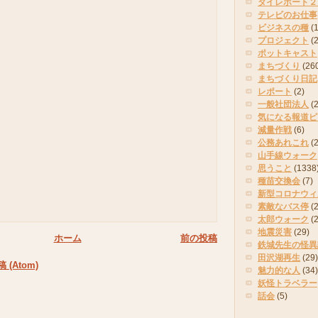
タイレポート２
テレビのお仕事
ビジネスの種
(
プロジェクト
(
ポットキャスト
まちづくり
(26
まちづくり日記
レポート
(2)
一般社団法人
(
気になる報道ピ
減量作戦
(6)
公務あれこれ
(
山手線ウォーク
思うこと
(1338
種苗交換会
(7)
新型コロナウィ
素敵なバス停
(2
太郎ウォーク
(
地震災害
(29)
ホーム
前の投稿
鉄城先生の怪異
田沢湖再生
(29)
(Atom)
魅力的な人
(34)
妖怪トラベラー
話会
(5)