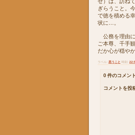
せ）は、訪ね
ぎらうこと。
で徳を積める
状に…。
公務を理由に
ご本尊、千手
だか心が穏や
ラベル:
思うこと
時刻:
22:
0 件のコメント
コメントを投