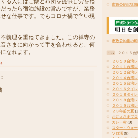
てくる人にはご飯と布団を提供し労をね
市政公約IIの印
今だったら宿泊施設の営みですが、業務
幸せな仕事です。でもコロナ禍で辛い現
不義理を重ねてきました。この禅寺の
市政公約集の印
観音さまに向かって手を合わせると、何
かになれます。
２０１６台
２０１０台湾レ
53
２０１１台湾レ
２０１２台湾レ
:
２０１４台湾レ
２０１５台湾レ
２０１６タイレ
稿
２０１８タイレ
２０１８台湾レ
２０１９台湾レ
２３年前の夏
(
おにょさまプロ
カレー村
(8)
スター・ウォー
ソロ活
(9)