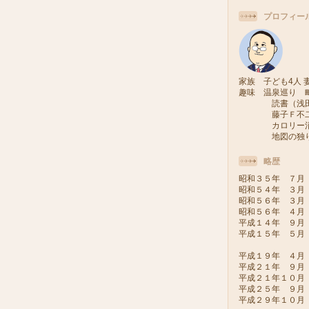
プロフィー
家族 子ども4人 妻
趣味 温泉巡り 
読書（浅田次
藤子Ｆ不二雄
カロリー消費
地図の独り旅
略歴
昭和３５年 ７月
昭和５４年 ３月
昭和５６年 ３月
昭和５６年 ４月
平成１４年 ９月
平成１５年 ５月
（会派い
平成１９年 ４月
平成２１年 ９月
平成２１年１０
平成２５年 ９
平成２９年１０