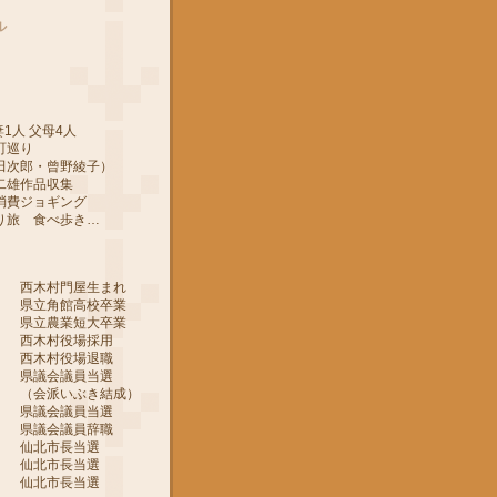
ル
1人 父母4人
町巡り
郎・曾野綾子）
作品収集
ジョギング
 食べ歩き…
 西木村門屋生まれ
 県立角館高校卒業
 県立農業短大卒業
 西木村役場採用
 西木村役場退職
 県議会議員当選
ぶき結成）
 県議会議員当選
 県議会議員辞職
月 仙北市長当選
月 仙北市長当選
月 仙北市長当選