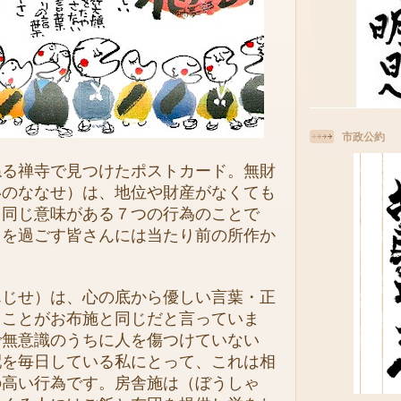
市政公約
る禅寺で見つけたポストカード。無財
いのななせ）は、地位や財産がなくても
と同じ意味がある７つの行為のことで
常を過ごす皆さんには当たり前の所作か
。
じせ）は、心の底から優しい言葉・正
うことがお布施と同じだと言っていま
で無意識のうちに人を傷つけていない
配を毎日している私にとって、これは相
の高い行為です。房舎施は（ぼうしゃ