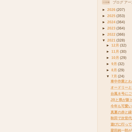
ブログ アー
►
2026
(207)
►
2025
(353)
►
2024
(364)
►
2023
(364)
►
2022
(366)
▼
2021
(328)
►
12月
(32)
►
11月
(30)
►
10月
(29)
►
9月
(32)
►
8月
(29)
▼
7月
(24)
車中作業とわ
オードリーと
台風８号にご
JRと県が新
今年も可愛い
真夏の赤と緑
秋田で次世代
遊びに行って
梁田純一郎が