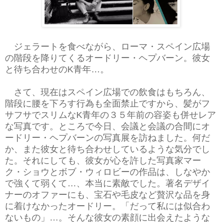
ジェラートを食べながら、ローマ・スペイン広場
の階段を降りてくるオードリー・ヘプバーン。彼女
と待ち合わせのK青年…。
さて、現在はスペイン広場での飲食はもちろん、
階段に腰を下ろす行為も全面禁止ですから、髪がフ
サフサでスリムなK青年の３５年前の容姿も併せレア
な写真です。ところで今日、会議と会議の合間にオ
ードリー・ヘプバーンの写真展を訪ねました。何だ
か、また彼女と待ち合わせしているような気分でし
た。それにしても、彼女が心を許した写真家マー
ク・ショウとボブ・ウィロビーの作品は、しなやか
で強くて弱くて…、本当に素敵でした。著名デザイ
ナーのオファーにも、宝石や毛皮など贅沢な品を身
に着けなかったオードリー。「だって私には似合わ
ないもの」…。そんな彼女の素顔に出会えたような