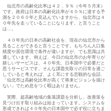
仙北市の高齢化比率は４２．９％（今年５月末）
です。政府は日本の高齢化比率が４０％に達する予
測を２０６０年と見込んでいますから、仙北市は４
０年先を走っていることになります。と言うこと
は…。
４０年先の日本の高齢社会を、現在の仙北市から
見ることができると言うことです。もちろん人口集
積度や居住環境で条件が違いますが、でも意識は共
通しています。例えば、今日の仙北市のお年寄りが
嬉しいサービスは、４０年先、日本国中で必要だと
思うサービスです。そんな課題先取りの日常を過ご
していると考えれば、よく耳にする悲観的な会話、
「仙北市は高齢化比率が高くて将来ビジョンを描け
ない」でため息をつく暇はありません。
実際、超高齢地域の集落課題を分析し、改善策を
見つけ出す取り組みは始まっています。システムを
形成できれば４０年先の日本国中で必ず役に立ちま