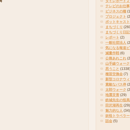
稿
タイレポート２
テレビのお仕事
ビジネスの種
(
プロジェクト
(
ポットキャスト
まちづくり
(26
まちづくり日記
レポート
(2)
一般社団法人
(
気になる報道ピ
減量作戦
(6)
公務あれこれ
(
山手線ウォーク
思うこと
(1338
種苗交換会
(7)
新型コロナウィ
素敵なバス停
(2
太郎ウォーク
(
地震災害
(29)
鉄城先生の怪異
田沢湖再生
(29)
魅力的な人
(34)
妖怪トラベラー
話会
(5)