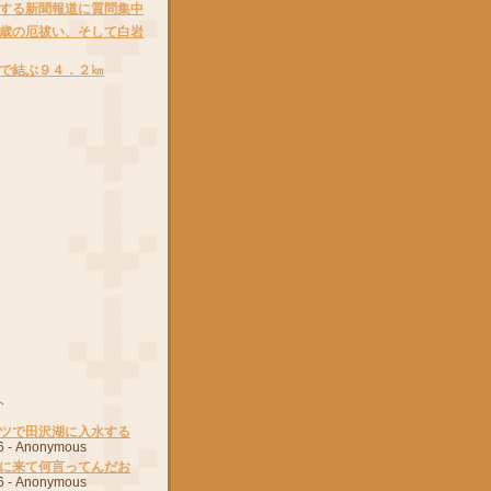
する新聞報道に質問集中
歳の厄祓い、そして白岩
で結ぶ９４．２㎞
ト
ツで田沢湖に入水する
6
- Anonymous
に来て何言ってんだお
6
- Anonymous