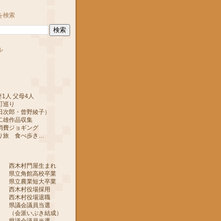
を検索
ル
1人 父母4人
町巡り
郎・曾野綾子）
作品収集
ジョギング
 食べ歩き…
 西木村門屋生まれ
 県立角館高校卒業
 県立農業短大卒業
 西木村役場採用
 西木村役場退職
 県議会議員当選
ぶき結成）
 県議会議員当選