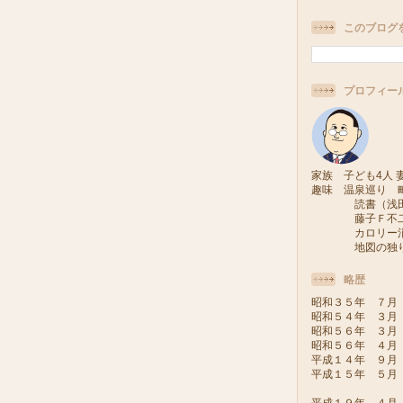
このブログ
プロフィー
家族 子ども4人 妻
趣味 温泉巡り 
読書（浅田次
藤子Ｆ不二雄
カロリー消費
地図の独り旅
略歴
昭和３５年 ７月
昭和５４年 ３月
昭和５６年 ３月
昭和５６年 ４月
平成１４年 ９月
平成１５年 ５月
（会派い
平成１９年 ４月