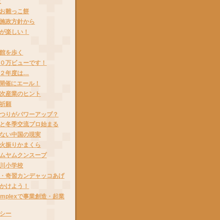
定
お雛っこ餅
施政方針から
が楽しい！
館を歩く
０万ビューです！
２年度は…
開催にエール！
次産業のヒント
祈願
つりがパワーアップ？
と冬季交流プロ始まる
ない中国の現実
火振りかまくら
ムヤムクンスープ
川小学校
・奇習カンデャッコあげ
かけよう！
Complexで事業創造・起業
シー