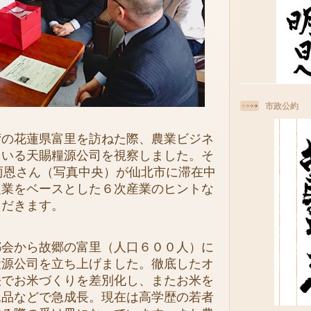
市政公約
の花蓮県富里を訪ねた際、農業ビジネ
ている天賜糧源公司を視察しました。そ
雨恩さん（写真中央）が仙北市に滞在中
農業をベースとした６次産業のヒントな
ただきます。
会から故郷の富里（人口６００人）に
糧源公司を立ち上げました。徹底したオ
法でお米づくりを差別化し、またお米を
工品などで急成長。現在は高学歴の若者