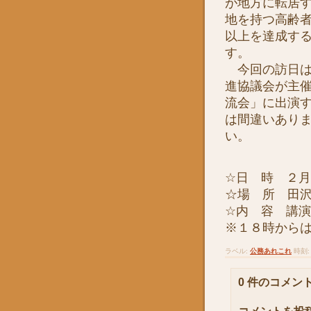
が地方に転居
地を持つ高齢
以上を達成す
す。
今回の訪日は
進協議会が主
流会」に出演
は間違いあり
い。
☆日 時 ２
☆場 所 田
☆内 容 講
※１８時から
ラベル:
公務あれこれ
時刻
0 件のコメント