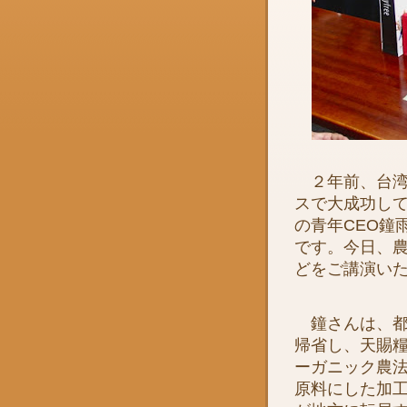
２年前、台湾
スで大成功し
の青年CEO鐘
です。今日、
どをご講演い
鐘さんは、都
帰省し、天賜
ーガニック農
原料にした加