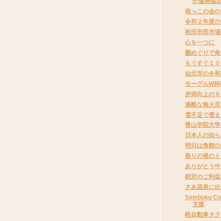
が連携協
根っこの会の
令和２年度の
秋田市民市場
心を一つに
雛めぐりで角
もうすぐ１０
仙北市の令和
モーグルW杯
所得向上の６
過酷な無火災
雪不足で雪ま
青山学院大学
日本人の知ら
明日は角館の
祭りの後のト
ありがとう中
絶対のご利益
さあ温泉に出
Semboku 
支援
軽自動車タク