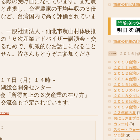
する際の受け皿になっています。また農
市政公約IIの印
者と連携し、台湾農家の平均年収の３倍
るなど、台湾国内で高く評価されていま
、一般社団法人・仙北市農山村体験推
催の「６次産業アドバイザー講演会・交
市政公約集の印
するためで、刺激的なお話しになること
ません。皆さんもどうぞご参加くださ
２０１６台
２０１０台湾レ
２０１１台湾レ
２０１２台湾レ
月１７日（月）１４時～
２０１４台湾レ
２０１５台湾レ
沢湖総合開発センター
２０１６タイレ
演会「所得向上の６次産業の在り方」
２０１８タイレ
は交流会も予定されています。
２０１８台湾レ
２０１９台湾レ
２３年前の夏
(
:
11:43
おにょさまプロ
カレー村
(8)
:
スター・ウォー
ソロ活
(9)