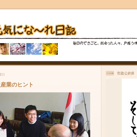
市政公約Ⅲ
月曜日
次産業のヒント