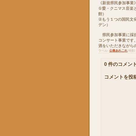
《新規県民参加事業
①愛・クニマス音楽
館）
②もう１つの国民文
デン）
県民参加事業に採択
コンサート事業です
酒をいただきながら
ラベル:
公務あれこれ
時刻
0 件のコメント
コメントを投