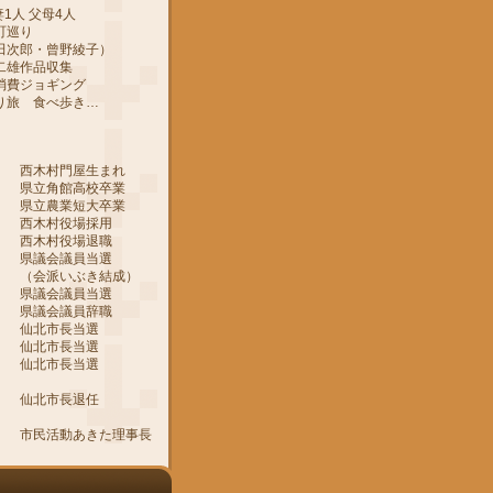
1人 父母4人
町巡り
郎・曾野綾子）
作品収集
ジョギング
 食べ歩き…
 西木村門屋生まれ
 県立角館高校卒業
 県立農業短大卒業
 西木村役場採用
 西木村役場退職
 県議会議員当選
ぶき結成）
 県議会議員当選
 県議会議員辞職
月 仙北市長当選
月 仙北市長当選
月 仙北市長当選
月 仙北市長退任
 市民活動あきた理事長