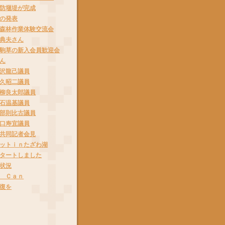
防堰堤が完成
の発表
森林作業体験交流会
典夫さん
駒草の新入会員歓迎会
ん
沢龍己議員
久昭二議員
柳良太郎議員
石温基議員
部則比古議員
口寿宜議員
共同記者会見
ットｉｎたざわ湖
タートしました
状況
 Ｃａｎ
復を