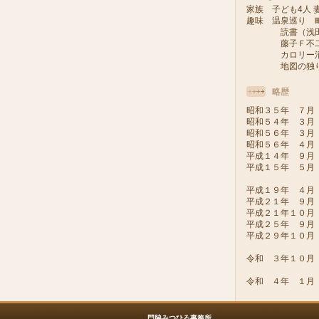
家族 子ども4人 妻
趣味 温泉巡り 
読書（浅田次
藤子Ｆ不二雄
カロリー消費
地図の独り旅
略歴
昭和３５年 ７月
昭和５４年 ３月
昭和５６年 ３月
昭和５６年 ４月
平成１４年 ９月
平成１５年 ５月
（会派い
平成１９年 ４月
平成２１年 ９月
平成２１年１０
平成２５年 ９
平成２９年１０
令和 ３年１０
令和 ４年 １月
門脇みつひろ事務所