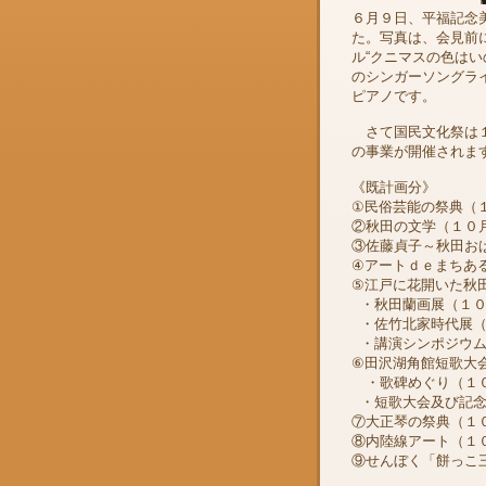
６月９日、平福記念
た。写真は、会見前
ル“クニマスの色は
のシンガーソングラ
ピアノです。
さて国民文化祭は１
の事業が開催されま
《既計画分》
①民俗芸能の祭典（
②秋田の文学（１０
③佐藤貞子～秋田お
④アートｄｅまちあ
⑤江戸に花開いた秋
・秋田蘭画展（１０
・佐竹北家時代展（
・講演シンポジウム
⑥田沢湖角館短歌大
・歌碑めぐり（１０
・短歌大会及び記念
⑦大正琴の祭典（１
⑧内陸線アート（１
⑨せんぼく「餅っこ