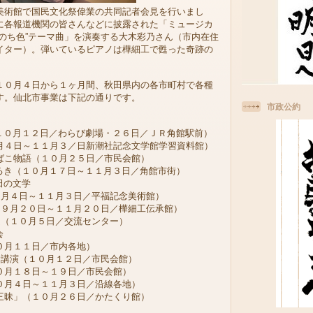
美術館で国民文化祭偉業の共同記者会見を行いまし
に各報道機関の皆さんなどに披露された「ミュージカ
いのち色”テーマ曲」を演奏する大木彩乃さん（市内在住
イター）。弾いているピアノは樺細工で甦った奇跡の
０月４日から１ヶ月間、秋田県内の各市町村で各種
す。仙北市事業は下記の通りです。
市政公約
１０月１２日／わらび劇場・２６日／ＪＲ角館駅前）
月４日～１１月３／日新潮社記念文学館学習資料館）
ばこ物語（１０月２５日／市民会館）
るき（１０月１７日～１１月３日／角館市街）
田の文学
月４日～１１月３日／平福記念美術館）
９月２０日～１１月２０日／樺細工伝承館）
（１０月５日／交流センター）
会
月１１日／市内各地）
講演（１０月１２日／市民会館）
０月１８日～１９日／市民会館）
０月４日～１１月３日／沿線各地）
三昧」（１０月２６日／かたくり館）