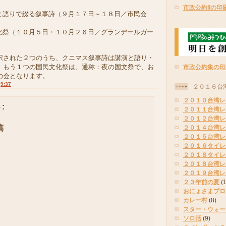
》
市政公約IIの印
と語りで綴る叙事詩（９月１７日～１８日／市民会
化祭（１０月５日・１０月２６日／グランデールガー
された２つのうち、クニマス叙事詩は講演と語り・
。もう１つの国民文化祭は、通称：夜の国文祭で、お
市政公約集の印
の会となります。
:
9:37
２０１６台
２０１０台湾レ
:
２０１１台湾レ
２０１２台湾レ
稿
２０１４台湾レ
２０１５台湾レ
２０１６タイレ
２０１８タイレ
２０１８台湾レ
２０１９台湾レ
２３年前の夏
(
おにょさまプロ
カレー村
(8)
スター・ウォー
ソロ活
(9)