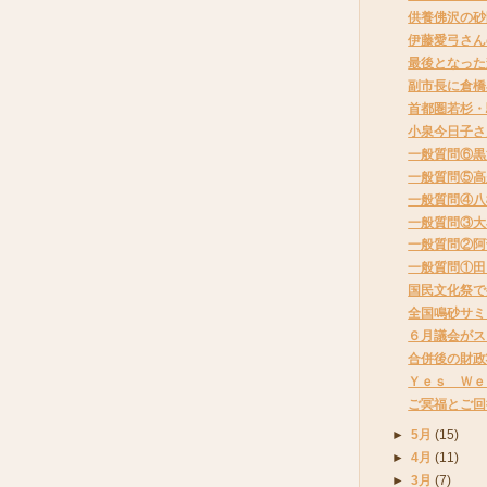
供養佛沢の砂
伊藤愛弓さん
最後となった
副市長に倉橋
首都圏若杉・
小泉今日子さ
一般質問⑥黒
一般質問⑤高
一般質問④八
一般質問③大
一般質問②阿
一般質問①田
国民文化祭で
全国鳴砂サミ
６月議会がス
合併後の財政
Ｙｅｓ Ｗｅ
ご冥福とご回
►
5月
(15)
►
4月
(11)
►
3月
(7)