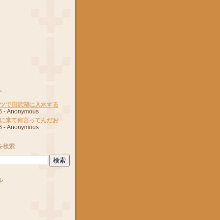
ト
ツで田沢湖に入水する
6
- Anonymous
に来て何言ってんだお
6
- Anonymous
を検索
ル