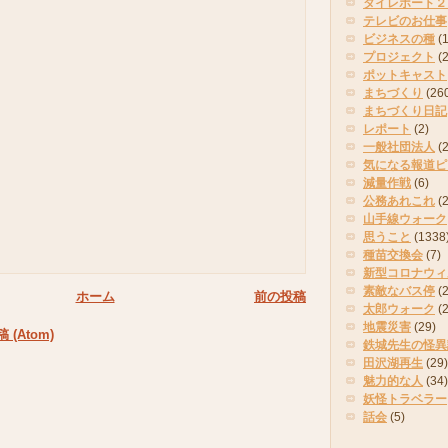
タイレポート２
テレビのお仕事
ビジネスの種
(
プロジェクト
(
ポットキャスト
まちづくり
(26
まちづくり日記
レポート
(2)
一般社団法人
(
気になる報道ピ
減量作戦
(6)
公務あれこれ
(
山手線ウォーク
思うこと
(1338
種苗交換会
(7)
新型コロナウィ
素敵なバス停
(2
ホーム
前の投稿
太郎ウォーク
(
地震災害
(29)
(Atom)
鉄城先生の怪異
田沢湖再生
(29)
魅力的な人
(34)
妖怪トラベラー
話会
(5)