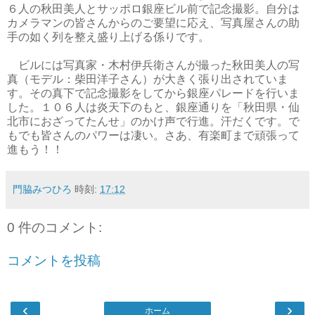
６人の秋田美人とサッポロ銀座ビル前で記念撮影。自分は
カメラマンの皆さんからのご要望に応え、写真屋さんの助
手の如く列を整え盛り上げる係りです。
ビルには写真家・木村伊兵衛さんが撮った秋田美人の写
真（モデル：柴田洋子さん）が大きく張り出されていま
す。その真下で記念撮影をしてから銀座パレードを行いま
した。１０６人は炎天下のもと、銀座通りを「秋田県・仙
北市におざってたんせ」のかけ声で行進。汗だくです。で
もでも皆さんのパワーは凄い。さあ、有楽町まで頑張って
進もう！！
門脇みつひろ
時刻:
17:12
0 件のコメント:
コメントを投稿
‹
›
ホーム