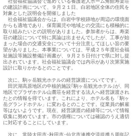
社会福祉協議会で進めている養護老人ホーム角館寿楽荘
の建設計画について、９月２１日、白岩地区全体の住民を
対象とした説明会を開催しました
社会福祉協議会からは、白岩中学校跡地が周辺の環境面
からも適地であり、保育園児や地域との交流にも積極的に
取り組みたいとの説明がありました。参加者からは、寿楽
荘の建設について特に異論は出ませんでしたが、工事が始
まった場合の交通安全について十分注意してほしい旨の要
望がありました。本事業については、平成２５年度社会福
祉施設等施設整備計画書が、９月２５日付けで県に対し提
出されています。社会福祉協議会では内示があり次第実施
設計に取りかかるとのことです。
次に、駒ヶ岳観光ホテルの経営譲渡についてです。
田沢湖高原地区の中核的施設｢駒ヶ岳観光ホテル｣が、同
地区でプラザホテル山麓荘を経営する法人へ経営譲渡され
たとの情報を得ています。これにより、ホテル名も「駒ヶ
岳グランドホテル」に変わるとのことです。従業員の解雇
等はないようです。現在、経営譲渡の経緯等について情報
収集に努めています。市の債権については確認のうえ適切
に対応することにしています。
次に、常陸太田市･秋田市･仙北市連携交流提携５周年記