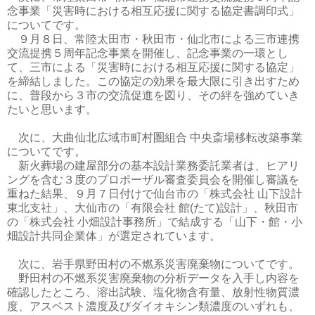
念事業「災害時における相互応援に関する協定書調印式」
についてです。
９月８日、常陸太田市・秋田市・仙北市による三市連携
交流提携５周年記念事業を開催し、記念事業の一環とし
て、三市による「災害時における相互応援に関する協定」
を締結しました。この協定の効果を最大限に引き出すため
に、普段から３市の交流促進を図り、その絆を強めていき
たいと思います。
次に、大曲仙北広域市町村圏組合 中央斎場移転改築事業
についてです。
新火葬場の建屋部分の基本設計業務委託業者は、ヒアリ
ングを含む３度のプロポーザル審査委員会を開催し審議を
重ねた結果、９月７日付けで仙台市の「株式会社 山下設計
東北支社」、大仙市の「有限会社 館(たて)設計」、秋田市
の「株式会社 小畑設計事務所」で結成する「山下・館・小
畑設計共同企業体」が選定されています。
次に、岩手県野田村の不燃系災害廃棄物についてです。
野田村の不燃系災害廃棄物の分析データを入手し内容を
確認したところ、溶出試験、塩化物含有量、放射性物質濃
度、アスベスト濃度及びダイオキシン類濃度のいずれも、