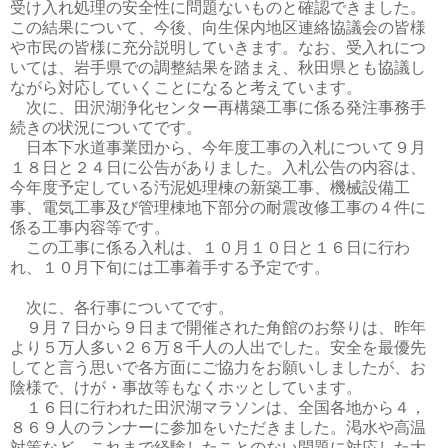
受け入れ処理の安全性に問題ないものと確認できました。
この結果について、今後、向生保内地区連絡協議会の皆様
や市民の皆様に充分説明していきます。なお、受入れにつ
いては、岩手県での調整結果を踏まえ、秋田県とも協議し
ながら対応していくことになると考えています。
次に、田沢湖浄化センター再構築工事に係る発注事務手
続きの状況についてです。
日本下水道事業団から、今年度工事の入札について９月
１８日と２４日に公告がありました。入札公告の内容は、
今年度予定している汚泥処理棟の新築工事、機械設備工
事、電気工事及び管理棟地下部分の耐震改修工事の４件に
係る工事内容等です。
この工事に係る入札は、１０月１０日と１６日に行わ
れ、１０月下旬には工事着手する予定です。
次に、各行事についてです。
９月７日から９日まで開催された角館のお祭りは、昨年
より５万人多い２６万８千人の人出でした。安全を最優先
してと言う思いで各方面にご協力をお願いしましたが、お
陰様で、けが・事故等もなくホッとしています。
１６日に行われた田沢湖マラソンは、全国各地から４，
８６９人のランナーに参加をいただきました。渇水や高温
対策など、これまで経験したことのない問題に対応した大