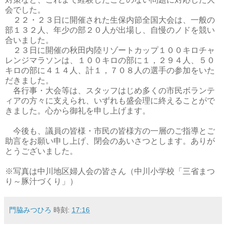
会でした。
２２・２３日に開催された生保内節全国大会は、一般の
部１３２人、年少の部２０人が出場し、自慢のノドを競い
合いました。
２３日に開催の秋田内陸リゾートカップ１００キロチャ
レンジマラソンは、１００キロの部に１，２９４人、５０
キロの部に４１４人、計１，７０８人の選手の参加をいた
だきました。
各行事・大会等は、スタッフはじめ多くの市民ボランテ
ィアの方々に支えられ、いずれも盛会理に終えることがで
きました。心から御礼を申し上げます。
今後も、議員の皆様・市民の皆様方の一層のご指導とご
助言をお願い申し上げ、閉会のあいさつとします。ありが
とうございました。
※写真は中川地区婦人会の皆さん（中川小学校「三省まつ
り～豚汁づくり」）
門脇みつひろ
時刻:
17:16