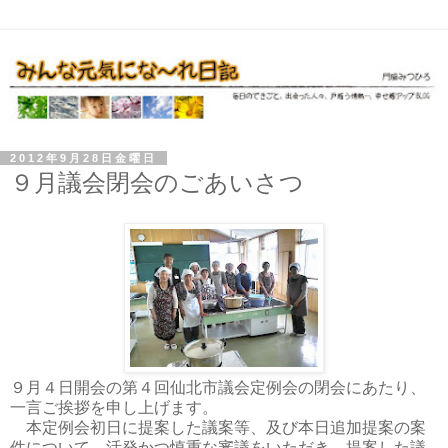
2012年9月28日金曜日
９月議会閉会のごあいさつ
９月４日開会の第４回仙北市議会定例会の閉会にあたり、
一言ご挨拶を申し上げます。
本定例会初日に提案した議案等、及び本日追加提案の案
件について、活発かつ慎重な審議をいただき、提案した議