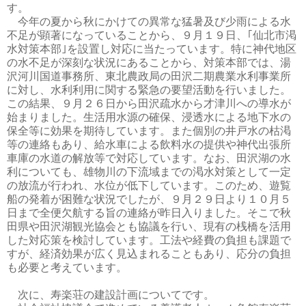
す。
今年の夏から秋にかけての異常な猛暑及び少雨による水
不足が顕著になっていることから、９月１９日、｢仙北市渇
水対策本部｣を設置し対応に当たっています。特に神代地区
の水不足が深刻な状況にあることから、対策本部では、湯
沢河川国道事務所、東北農政局の田沢二期農業水利事業所
に対し、水利利用に関する緊急の要望活動を行いました。
この結果、９月２６日から田沢疏水から才津川への導水が
始まりました。生活用水源の確保、浸透水による地下水の
保全等に効果を期待しています。また個別の井戸水の枯渇
等の連絡もあり、給水車による飲料水の提供や神代出張所
車庫の水道の解放等で対応しています。なお、田沢湖の水
利についても、雄物川の下流域までの渇水対策として一定
の放流が行われ、水位が低下しています。このため、遊覧
船の発着が困難な状況でしたが、９月２９日より１０月５
日まで全便欠航する旨の連絡が昨日入りました。そこで秋
田県や田沢湖観光協会とも協議を行い、現有の桟橋を活用
した対応策を検討しています。工法や経費の負担も課題で
すが、経済効果が広く見込まれることもあり、応分の負担
も必要と考えています。
次に、寿楽荘の建設計画についてです。