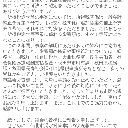
案についてご可決・ご認定をいただくことができました。
ありがとうございました。
所得税還付等の事案については、所得税関係は一般会計
補正予算第３号で、また交付税関係は追加提案の補正予算
第４号で、それぞれご可決をいただきました。これをもっ
て所得税還付等事案に係わる影響額は、すべて予算計上さ
れたことになります。
この２年間、事案の解明にあたり多くの皆様にご協力を
いただきました。影響額の確定や事後処理については、総
務省・国税庁・仙台国税局・大曲税務署・厚生労働省・社
会保険診療報酬支払基金・秋田県市町村課・秋田県税務
課・秋田県長寿社会課･仙北県税事務所等などなど、多くの
皆様からご尽力、ご指導をいただきました。
市議会の皆様には、真摯に事態を受け止めていただき、厳
しいご指摘やご意見、さらには今後の対応について、たく
さんのご提言をいただきました。そして何よりも市民の皆
様には、多大なご迷惑、ご心配をおかけしました。重ねて
お詫びを申し上げます。また、これまでのご協力に心から
感謝申し上げます。
続きまして、議会の皆様にご報告を申し上げます。
はじめに、仙北市渇水対策本部の状況報告についてで