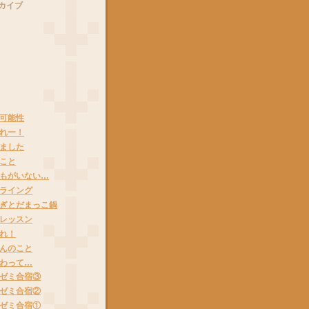
カイブ
可能性
れー！
ました
こと
もがいない…
ライング
ぎとだまっこ鍋
レッスン
れ！
んのこと
わって…
ゼミ合宿③
ゼミ合宿②
ゼミ合宿①