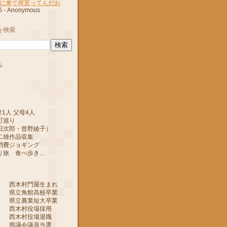
に来て何言ってんだお
6
- Anonymous
を検索
ル
1人 父母4人
町巡り
郎・曾野綾子）
作品収集
ジョギング
 食べ歩き…
 西木村門屋生まれ
 県立角館高校卒業
 県立農業短大卒業
 西木村役場採用
 西木村役場退職
 県議会議員当選