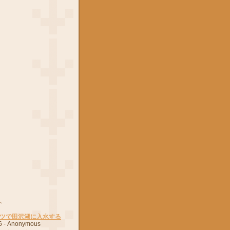
ト
ツで田沢湖に入水する
6
- Anonymous