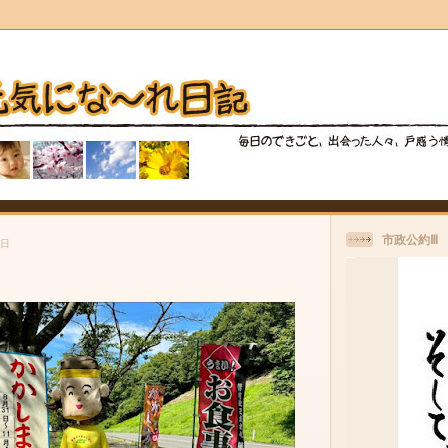
市政公約Ⅲ
曜日
！