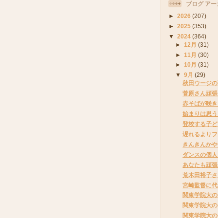
ブログ アー
►
2026
(207)
►
2025
(353)
▼
2024
(364)
►
12月
(31)
►
11月
(30)
►
10月
(31)
▼
9月
(29)
秋田ウージの
菅原さん頑張
赤そばが咲き
始まりは思う
登校する子ど
遅れるよりフ
きんきんかや
ダンスの個人
あなたも頑張
荒木田裕子さ
宮崎監督に代
関東学院大の
関東学院大の
関東学院大の