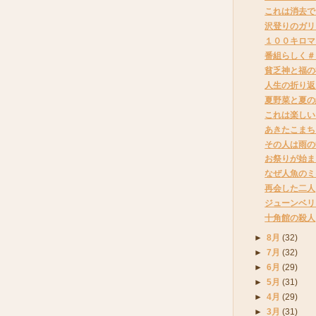
これは消去で
沢登りのガリ
１００キロマ
番組らしく＃
貧乏神と福の
人生の折り返
夏野菜と夏の
これは楽しい
あきたこまち
その人は雨の
お祭りが始ま
なぜ人魚のミ
再会した二人
ジューンベリ
十角館の殺人
►
8月
(32)
►
7月
(32)
►
6月
(29)
►
5月
(31)
►
4月
(29)
►
3月
(31)