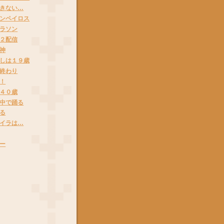
きない…
ンペイロス
ラソン
２配信
神
しは１９歳
終わり
！
４０歳
中で踊る
る
イラは…
ー