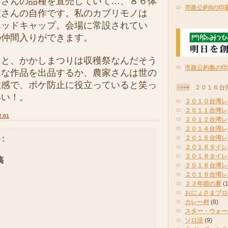
くさんの品種を直売していて…、８６体
市政公約IIの印
家さんの自作です。私のカブリモノは
ヘッドキャップ。会場に常設されてい
の仲間入りができます。
と、かかしまつりは収穫祭なんだそう
市政公約集の印
んな作品を出品するか、農家さんは世の
敏感で、ボケ防止に役立っていると笑っ
２０１６台
いい！。
２０１０台湾レ
２０１１台湾レ
2:01
２０１２台湾レ
２０１４台湾レ
:
２０１５台湾レ
２０１６タイレ
２０１８タイレ
稿
２０１８台湾レ
２０１９台湾レ
２３年前の夏
(
おにょさまプロ
カレー村
(8)
スター・ウォー
ソロ活
(9)