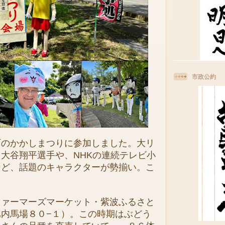
市政公約
のかかしまつりに参加しました。大リ
大谷翔平選手や、NHKの連続テレビ小
など、話題のキャラクターが勢揃い。こ
。
ァーマーズマーケット・紫波ふるさと
内馬場８０−１）。この時期はぶどう