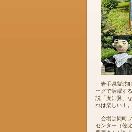
岩手県紫波町
ーグで活躍する
説「虎に翼」
れは楽しい！
会場は同町フ
センター（佐比