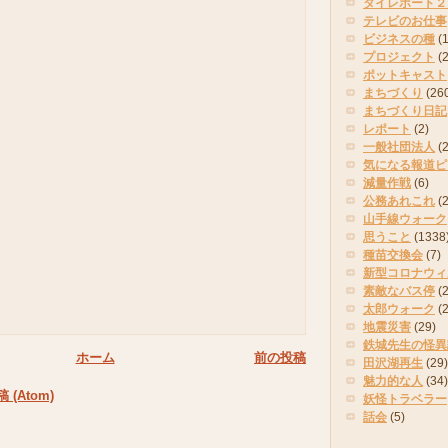
タイレポート２
テレビのお仕事
ビジネスの種
(
プロジェクト
(
ポットキャスト
まちづくり
(26
まちづくり日記
レポート
(2)
一般社団法人
(
気になる報道ピ
減量作戦
(6)
公務あれこれ
(
山手線ウォーク
思うこと
(1338
種苗交換会
(7)
新型コロナウィ
素敵なバス停
(2
太郎ウォーク
(
地震災害
(29)
鉄城先生の怪異
ホーム
前の投稿
田沢湖再生
(29)
魅力的な人
(34)
(Atom)
妖怪トラベラー
話会
(5)