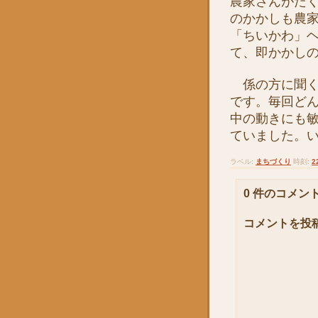
農家さんがた
のかかしも農
「ちいかわ」
て、即かかし
係の方に聞く
です。毎回ど
中の動きにも
ていました。
ラベル:
まちづくり
時刻:
2
0 件のコメント
コメントを投