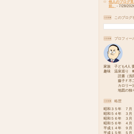
他人のブログ見
前。
- 7/28/202
このブログ
プロフィー
家族 子ども4人 妻
趣味 温泉巡り 
読書（浅田次
藤子Ｆ不二雄
カロリー消費
地図の独り旅
略歴
昭和３５年 ７月
昭和５４年 ３月
昭和５６年 ３月
昭和５６年 ４月
平成１４年 ９月
平成１５年 ５月