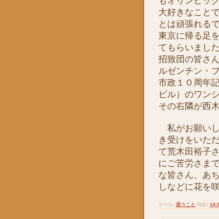
もオリンピッ
大好きなこと
とは頑張れる
東京に帰る足
てもらいまし
招致団の皆さ
ルゼンチン・
市政１０周年記
ビル）のワン
その右隣が西
私がお願いし
き受けをいた
て荒木田裕子
にご苦労さま
な皆さん、あ
しなどに花を
ラベル:
思うこと
時刻:
19: