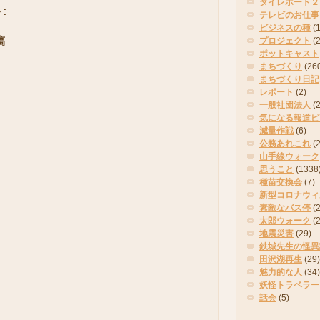
タイレポート２
:
テレビのお仕事
ビジネスの種
(
稿
プロジェクト
(
ポットキャスト
まちづくり
(26
まちづくり日記
レポート
(2)
一般社団法人
(
気になる報道ピ
減量作戦
(6)
公務あれこれ
(
山手線ウォーク
思うこと
(1338
種苗交換会
(7)
新型コロナウィ
素敵なバス停
(2
太郎ウォーク
(
地震災害
(29)
鉄城先生の怪異
田沢湖再生
(29)
魅力的な人
(34)
妖怪トラベラー
話会
(5)