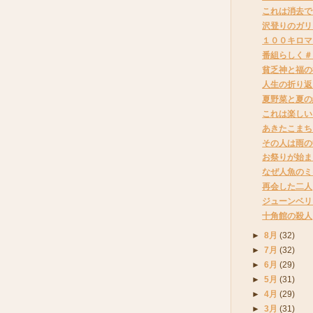
これは消去で
沢登りのガリ
１００キロマ
番組らしく＃
貧乏神と福の
人生の折り返
夏野菜と夏の
これは楽しい
あきたこまち
その人は雨の
お祭りが始ま
なぜ人魚のミ
再会した二人
ジューンベリ
十角館の殺人
►
8月
(32)
►
7月
(32)
►
6月
(29)
►
5月
(31)
►
4月
(29)
►
3月
(31)