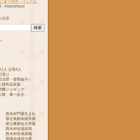
に来て何言ってんだお
6
- Anonymous
を検索
ル
1人 父母4人
町巡り
郎・曾野綾子）
作品収集
ジョギング
 食べ歩き…
 西木村門屋生まれ
 県立角館高校卒業
 県立農業短大卒業
 西木村役場採用
 西木村役場退職
 県議会議員当選