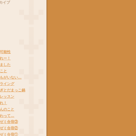
カイブ
可能性
れー！
ました
こと
もがいない…
ライング
ぎとだまっこ鍋
レッスン
れ！
んのこと
わって…
ゼミ合宿③
ゼミ合宿②
ゼミ合宿①