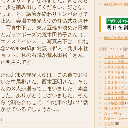
クでメダリストになれました。皆さんも
市政公約IIの印
で一歩を踏み出してください。好きなこ
でしょ」と。講演が終わりトンボ返りで
を止め、会場で観光大使の任命式をさせ
た。写真中下は、東京五輪を決めた日本
んとガッツポーズの荒木田裕子さん（ア
市政公約集の印
ブエノスアイレス）。写真右下は、仙北
念のWalker紙面対談（都内・角川本社
２０１６台
ショット。私の右隣が荒木田裕子さん、
２０１０台湾レ
木正明さんです。
２０１１台湾レ
２０１２台湾レ
２０１４台湾レ
た仙北市の観光大使は、この後でお引
２０１５台湾レ
だいた中尾彬さん、西木正明さん、そし
２０１６タイレ
さんの３人が逝ってしまいました。本当
２０１８タイレ
２０１８台湾レ
でした。ありがとうございました。そん
２０１９台湾レ
ちらで顔を合わせて、仙北市の思い出話
２３年前の夏
(
咲かせているでしょうか…。
おにょさまプロ
カレー村
(8)
スター・ウォー
55
ソロ活
(9)