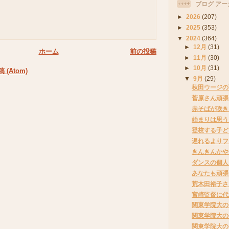
ブログ アー
►
2026
(207)
►
2025
(353)
▼
2024
(364)
►
12月
(31)
ホーム
前の投稿
►
11月
(30)
►
10月
(31)
(Atom)
▼
9月
(29)
秋田ウージの
菅原さん頑張
赤そばが咲き
始まりは思う
登校する子ど
遅れるよりフ
きんきんかや
ダンスの個人
あなたも頑張
荒木田裕子さ
宮崎監督に代
関東学院大の
関東学院大の
関東学院大の