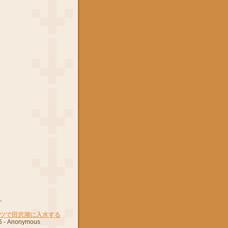
ト
ツで田沢湖に入水する
6
- Anonymous