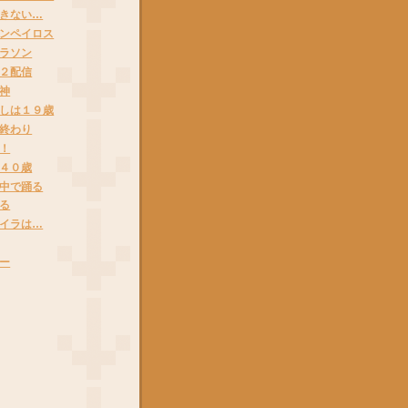
きない…
ンペイロス
ラソン
２配信
神
しは１９歳
終わり
！
４０歳
中で踊る
る
イラは…
ー