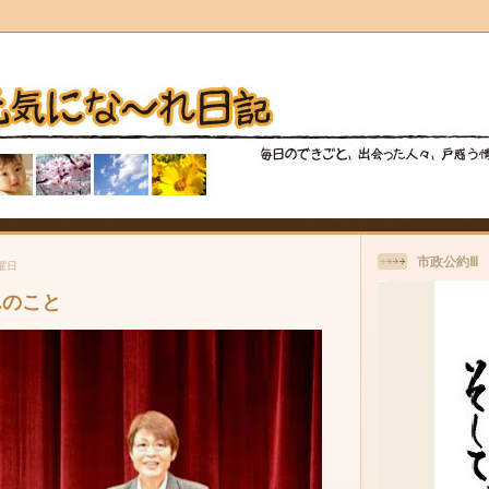
市政公約Ⅲ
土曜日
んのこと