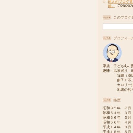
他人のブログ見
前。
- 7/28/202
このブログ
プロフィー
家族 子ども4人 妻
趣味 温泉巡り 
読書（浅田次
藤子Ｆ不二雄
カロリー消費
地図の独り旅
略歴
昭和３５年 ７月
昭和５４年 ３月
昭和５６年 ３月
昭和５６年 ４月
平成１４年 ９月
平成１５年 ５月