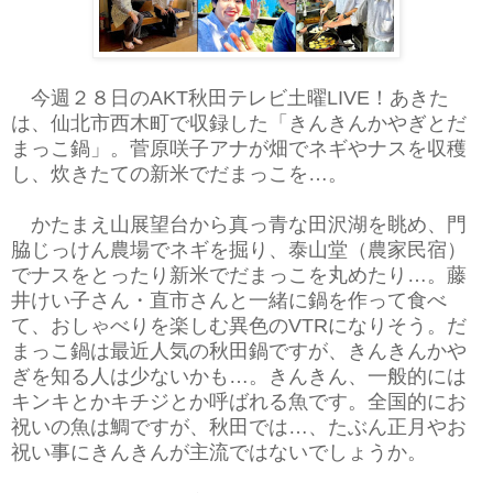
今週２８日のAKT秋田テレビ土曜LIVE！あきた
は、仙北市西木町で収録した「きんきんかやぎとだ
まっこ鍋」。菅原咲子アナが畑でネギやナスを収穫
し、炊きたての新米でだまっこを…。
かたまえ山展望台から真っ青な田沢湖を眺め、門
脇じっけん農場でネギを掘り、泰山堂（農家民宿）
でナスをとったり新米でだまっこを丸めたり…。藤
井けい子さん・直市さんと一緒に鍋を作って食べ
て、おしゃべりを楽しむ異色のVTRになりそう。だ
まっこ鍋は最近人気の秋田鍋ですが、きんきんかや
ぎを知る人は少ないかも…。きんきん、一般的には
キンキとかキチジとか呼ばれる魚です。全国的にお
祝いの魚は鯛ですが、秋田では…、たぶん正月やお
祝い事にきんきんが主流ではないでしょうか。