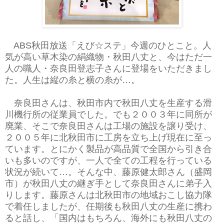
ABS秋田放送「えび☆ステ」今週のひとこと。人
気が高い草木染の絹織物・秋田八丈と、今はただ一
人の職人・奈良田登志子さんに登場をいただきまし
た。人生は縦の糸と横の糸が…。
奈良田さんは、秋田市内で秋田八丈を生産する滑
川機行所の従業員でした。でも２００３年に同所が
廃業、そこで奈良田さんは工場の施設を譲り受け、
２００５年に北秋田市に工房を立ち上げ現在に至っ
ています。とにかく製品が高品質で全国から引き合
いも多いのですが、一人で全ての工程を行っている
状況が続いて…。そんな中、藤原健太郎さん（盛岡
市）が秋田八丈の継ぎ手として奈良田さんに弟子入
りします。藤原さんは北秋田市の地域おこし協力隊
で着任しましたが、任期後も秋田八丈の生産に携わ
ると話し、「国内はもちろん、海外にも秋田八丈の