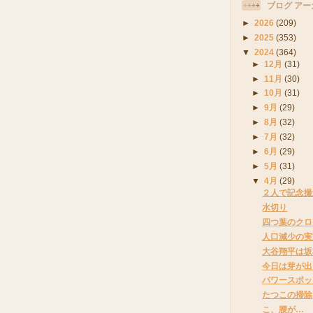
ブログ アー
►
2026
(209)
►
2025
(353)
▼
2024
(364)
►
12月
(31)
►
11月
(30)
►
10月
(31)
►
9月
(29)
►
8月
(32)
►
7月
(32)
►
6月
(29)
►
5月
(31)
▼
4月
(29)
２人で記念撮
水切り
四つ葉のクロ
人口減少の実
大谷翔平は坂
今日は芽が出
パワースポッ
たつこの掃除
こ、腰が…