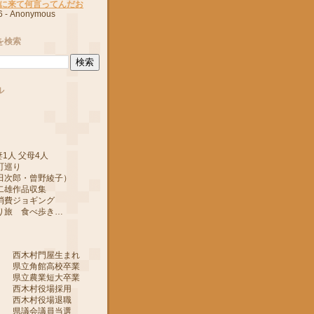
に来て何言ってんだお
6
- Anonymous
を検索
ル
1人 父母4人
町巡り
郎・曾野綾子）
作品収集
ジョギング
 食べ歩き…
 西木村門屋生まれ
 県立角館高校卒業
 県立農業短大卒業
 西木村役場採用
 西木村役場退職
 県議会議員当選