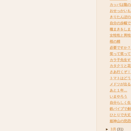
カッパは龍の
おせっかいも
きりたんぽの
自分の歩幅で
種まきをしま
女性性と男性
桜の精
必要ですか？
笑って笑って
カラ子先生す
カタクリと花
さあ行くぞ！
トマトはどう
メドツが出る
あと１年…
いまやろう
自分らしく生
鉄パイプで創
ひとりで大丈
姫神山の悲恋
►
3月
(31)