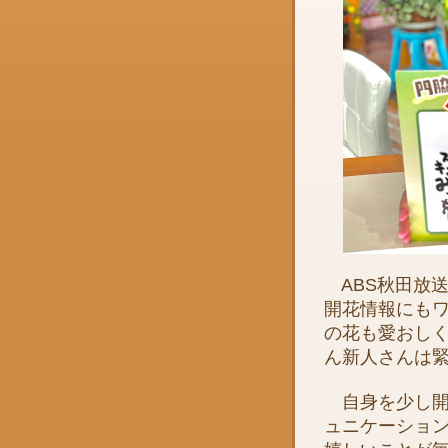
ABS秋田放
開花情報にも
の花も愛おし
ん新人さんは
自身を少し開
ュニケーショ