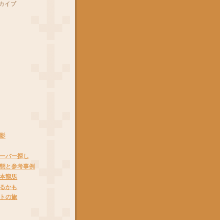
カイブ
影
ーバー探し
態と参考事例
本龍馬
るかも
トの旅