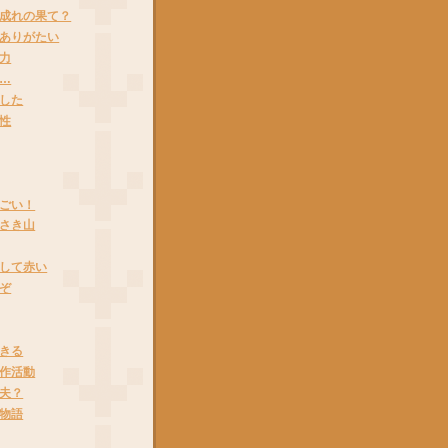
成れの果て？
ありがたい
力
…
した
性
ごい！
さき山
して赤い
ぞ
きる
作活動
夫？
物語