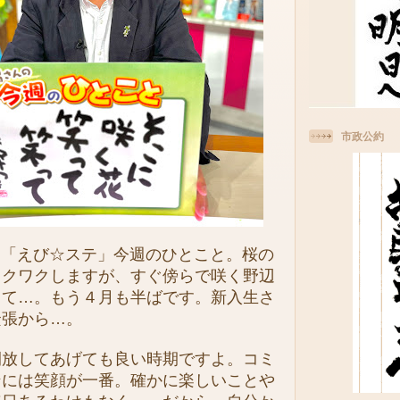
市政公約
送「えび☆ステ」今週のひとこと。桜の
ワクワクしますが、すぐ傍らで咲く野辺
くて…。もう４月も半ばです。新入生さ
緊張から…。
放してあげても良い時期ですよ。コミ
ンには笑顔が一番。確かに楽しいことや