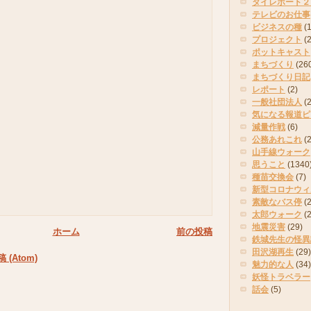
タイレポート２
テレビのお仕事
ビジネスの種
(
プロジェクト
(
ポットキャスト
まちづくり
(26
まちづくり日記
レポート
(2)
一般社団法人
(
気になる報道ピ
減量作戦
(6)
公務あれこれ
(
山手線ウォーク
思うこと
(1340
種苗交換会
(7)
新型コロナウィ
素敵なバス停
(2
太郎ウォーク
(
地震災害
(29)
ホーム
前の投稿
鉄城先生の怪異
田沢湖再生
(29)
(Atom)
魅力的な人
(34)
妖怪トラベラー
話会
(5)