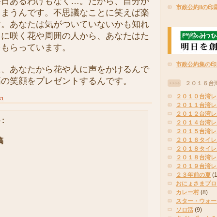
毎日あるわけもなく…。だから、自分か
市政公約IIの印
しまうんです。不思議なことに笑えば楽
す。あなたは気がついていないかも知れ
こに咲く花や周囲の人から、あなたはた
をもらっています。
市政公約集の印
、あなたから花や人に声をかけるんで
高の笑顔をプレゼントするんです。
２０１６台
２０１０台湾レ
31
２０１１台湾レ
２０１２台湾レ
:
２０１４台湾レ
２０１５台湾レ
稿
２０１６タイレ
２０１８タイレ
２０１８台湾レ
２０１９台湾レ
２３年前の夏
(
おにょさまプロ
カレー村
(8)
スター・ウォー
ソロ活
(9)