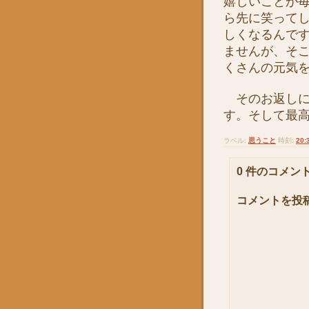
嬉しいことが
ら先に笑って
しくなるんで
ませんが、そ
くさんの元気
そのお返しに
す。そして最
ラベル:
思うこと
時刻:
20:
0 件のコメント
コメントを投