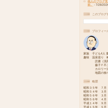
他人のブログ見
前。
- 7/28/202
このブログ
プロフィー
家族 子ども4人 妻
趣味 温泉巡り 
読書（浅田次
藤子Ｆ不二雄
カロリー消費
地図の独り旅
略歴
昭和３５年 ７月
昭和５４年 ３月
昭和５６年 ３月
昭和５６年 ４月
平成１４年 ９月
平成１５年 ５月