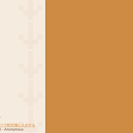
ト
ツで田沢湖に入水する
6
- Anonymous