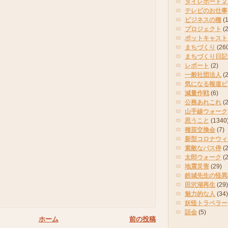
タイレポート２
テレビのお仕事
ビジネスの種
(
プロジェクト
(
ポットキャスト
まちづくり
(26
まちづくり日記
レポート
(2)
一般社団法人
(
気になる報道ピ
減量作戦
(6)
公務あれこれ
(
山手線ウォーク
思うこと
(1340
種苗交換会
(7)
新型コロナウィ
素敵なバス停
(2
太郎ウォーク
(
地震災害
(29)
鉄城先生の怪異
田沢湖再生
(29)
魅力的な人
(34)
妖怪トラベラー
話会
(5)
ホーム
前の投稿