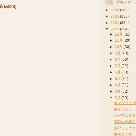
ブログ アー
(Atom)
►
2026
(209)
►
2025
(353)
►
2024
(364)
▼
2023
(364)
►
12月
(31)
►
11月
(29)
►
10月
(30)
►
9月
(29)
►
8月
(29)
►
7月
(32)
►
6月
(30)
►
5月
(31)
►
4月
(31)
►
3月
(32)
▼
2月
(29)
ヤマダフーズ
涙そうそう
メープルシロ
受験の合格祈
太郎ウォーク
壁をこえる