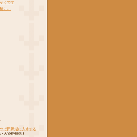
そうです
緒に…
ト
ツで田沢湖に入水する
6
- Anonymous