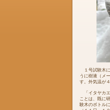
１号試験木に
うに樹液（メ
す。外気温が
「イタヤカエ
ことは、既に
験木のボトル