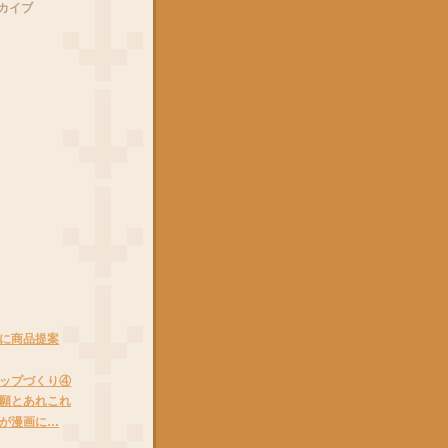
カイブ
に商品提案
ップづくり④
願とあれこれ
が漫画に…