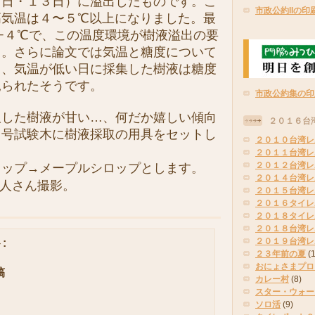
２日・１３日）に溢出したものです。こ
市政公約IIの印
高気温は４〜５℃以上になりました。最
−４℃で、この温度環境が樹液溢出の要
…。さらに論文では気温と糖度について
て、気温が低い日に採集した樹液は糖度
見られたそうです。
市政公約集の印
した樹液が甘い…、何だか嬉しい傾向
２０１６台
２号試験木に樹液採取の用具をセットし
２０１０台湾レ
２０１１台湾レ
２０１２台湾レ
ロップ→メープルシロップとします。
２０１４台湾レ
秀人さん撮影。
２０１５台湾レ
２０１６タイレ
２０１８タイレ
２０１８台湾レ
２０１９台湾レ
:
２３年前の夏
(
おにょさまプロ
稿
カレー村
(8)
スター・ウォー
ソロ活
(9)