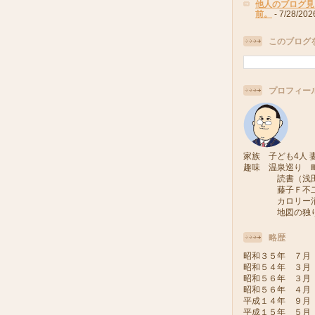
他人のブログ見
前。
- 7/28/202
このブログ
プロフィー
家族 子ども4人 妻
趣味 温泉巡り 
読書（浅田次
藤子Ｆ不二雄
カロリー消費
地図の独り旅
略歴
昭和３５年 ７月
昭和５４年 ３月
昭和５６年 ３月
昭和５６年 ４月
平成１４年 ９月
平成１５年 ５月