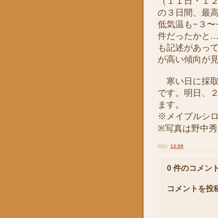
（１１日・１
の３日間、最
低気温も−３〜
件だったかと
も記述があっ
が高い傾向が
寒い日に採取
です。明日、
ます。
※メイプルシ
※写真は野中
時刻:
13:59
0 件のコメント
コメントを投