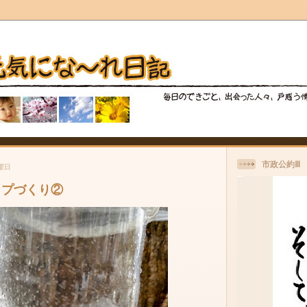
市政公約Ⅲ
火曜日
ップづくり②