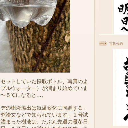
市政公約
セットしていた採取ボトル、写真のよ
ープルウォーター）が溜まり始めていま
４〜５℃になると…。
デの樹液溢出は気温変化に同調する」
研究論文などで知られています。１号試
に溜まった樹液は、たぶん先週の暖冬日