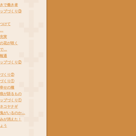
きで働き者
ップづくり③
つけて
…
充実
の花が咲く
で…
報通
ップづくり②
づくり②
づくり①
幸せの種
痕が語るもの
ップづくり①
ネコヤナギ
鬼がいるのか…
みが消えた！
ょう