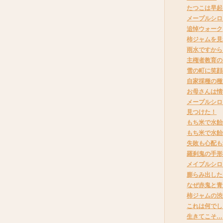
たつこは早起
メープルシロ
追悼ウォーク
柿ジャムを見
雨水ですから
主権者教育の
雪の町に笑顔
自家採種の種
お母さんは情
メープルシロ
見つけた！
もち米で水飴
もち米で水飴
失敗も心配も
羅刹鬼の手形
メイプルシロ
膨らみ出した
なぜ赤鬼と青
柿ジャムの渋
これは何でし
生きてこそ…