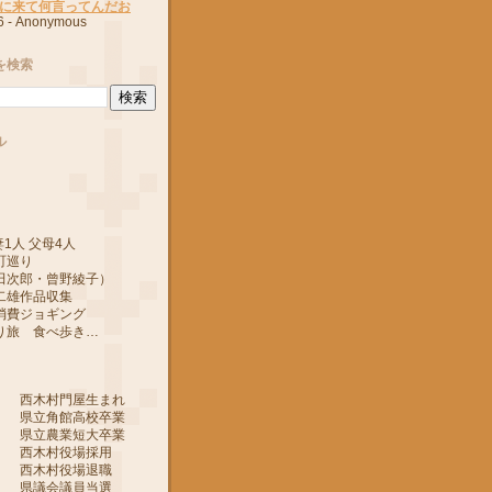
に来て何言ってんだお
6
- Anonymous
を検索
ル
1人 父母4人
町巡り
郎・曾野綾子）
作品収集
ジョギング
 食べ歩き…
 西木村門屋生まれ
 県立角館高校卒業
 県立農業短大卒業
 西木村役場採用
 西木村役場退職
 県議会議員当選