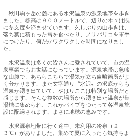
秋田駒ヶ岳の麓にある水沢温泉の源泉地帯を歩き
ました。標高は９００メートルで、辺りの木々は既
に冬支度を済ませています。久しぶりの山歩きは、
落ち葉に積もった雪を食べたり、ノサバリコを軍手
につけたり、何だかワクワクした時間になりまし
た。
水沢温泉は多くの皆さんに愛されていて、市の温
泉事業でもお世話になっています。源泉地帯は急峻
な山腹で、あちらこちらで湯気が立ち自噴箇所がよ
く分かります。また文字通り〝水沢〟の沢底からも
温泉が湧き出ていて、やはりここは特別な場所だと
感じます。そんな複数の場所から湧き出た温泉が集
湯槽に集められ、これがパイプをつたって各温泉施
設に配湯されます。まさに地球の恵みです。
水沢源泉地帯に行く途中、未利用の冷泉（２
３℃）がありました。集めて夏に入ったら気持ちよ