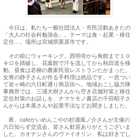
今日は、私たち一般社団法人・市民活動あきたの
「大人の社会科勉強会」。テーマは食・起業・移住
定住…。場所は宮城県栗原市です。
その前にウォーキング。西明寺から角館まで１０
キロを踏破し、花葉館で汗を流してから秋田道を移
動。昼食は若柳の農家民宿レストランたかまった。
女将の静子さんが作る手料理は絶品です。一息つい
て岩ヶ崎の六日町通り商店街へ。地域おこし協力隊
事務所では、三浦大樹さんから空き店舗対策と移住
定住対策のお話しを、ナマケモノ書店の千田昭子さ
んからは本屋さんや起業手法などお聞きしました。
夜、cafeかいめんこやの杉浦風ノ介さんが主催の
六日知らず交流会。皆さん歓迎ありがとうございま
した。カオナシさんのヴァイオリン、私は好きでし