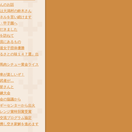
んのお話
は大潟村の鈴木さん
ネルを言い続けます
・甲子園へ
だきました
を訪ねて
流にあるもの
道女子団体優勝
るさとの味１４７選」出
馬肉シチュー黄金ライス
車が楽しいぞ！
武者が…
皆さんと
練大会
会の協議から
ギーセンターから出火
レンジ賞特別賞受賞
交流プログラム協定
携し空き家解を進めます