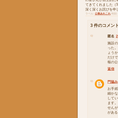
てきてくれました（
深く深くお詫びを申
ラベル:
公務あれこれ
時刻
3 件のコメント
匿名
2
施設
った
ょう
だけ
報の公
返信
門脇み
お手
細か
して
ます
せん
がある