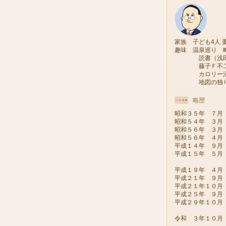
家族 子ども4人 妻
趣味 温泉巡り 
読書（浅田次
藤子Ｆ不二雄
カロリー消費
地図の独り旅
略歴
昭和３５年 ７月
昭和５４年 ３月
昭和５６年 ３月
昭和５６年 ４月
平成１４年 ９月
平成１５年 ５月
（会派い
平成１９年 ４月
平成２１年 ９月
平成２１年１０
平成２５年 ９
平成２９年１０
令和 ３年１０