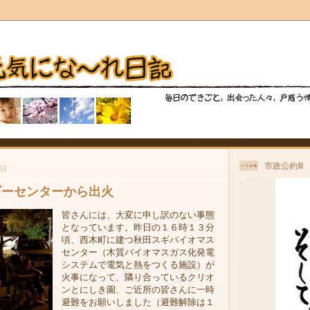
市政公約Ⅲ
曜日
ギーセンターから出火
皆さんには、大変に申し訳のない事態
となっています。昨日の１６時１３分
頃、西木町に建つ秋田スギバイオマス
センター（木質バイオマスガス化発電
システムで電気と熱をつくる施設）が
火事になって、隣り合っているクリオ
ンとにしき園、ご近所の皆さんに一時
避難をお願いしました（避難解除は１