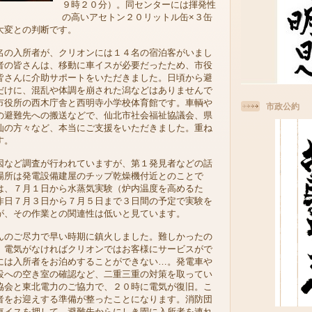
９時２０分）。同センターには揮発性
の高いアセトン２０リットル缶×３缶
大変との判断です。
の入所者が、クリオンには１４名の宿泊客がいまし
者の皆さんは、移動に車イスが必要だったため、市役
皆さんに介助サポートをいただきました。日頃から避
だけに、混乱や体調を崩された潟などはありませんで
市役所の西木庁舎と西明寺小学校体育館です。車輌や
市政公約
の避難先への搬送などで、仙北市社会福祉協議会、県
仙の方々など、本当にご支援をいただきました。重ね
す。
など調査が行われていますが、第１発見者などの話
場所は発電設備建屋のチップ乾燥機付近とのことで
は、７月１日から水蒸気実験（炉内温度を高めるた
昨日７月３日から７月５日まで３日間の予定で実験を
が、その作業との関連性は低いと見ています。
のご尽力で早い時期に鎮火しました。難しかったの
。電気がなければクリオンではお客様にサービスがで
には入所者をお泊めすることができない…。発電車や
設への空き室の確認など、二重三重の対策を取ってい
協会と東北電力のご協力で、２０時に電気が復旧。こ
者をお迎えする準備が整ったことになります。消防団
車イスを押して、避難先からにしき園に入所者を連れ