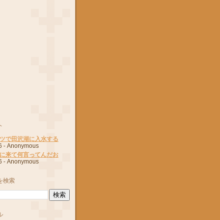
ト
ツで田沢湖に入水する
6
- Anonymous
に来て何言ってんだお
6
- Anonymous
を検索
ル