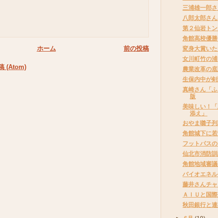
三浦雄一郎さ
八郎太郎さん
第２仙岩トン
角館高校優勝
ホーム
前の投稿
変身大賞いた
女川町竹の浦
(Atom)
農業改革の底
生保内中が剣
真崎さん「ふ
版
美味しい！「
添え」
おやま囃子列
角館城下に若
フットパスの
仙北市消防訓
角館地域審議
バイオエネル
藤井さんチャ
ＡＩＵと国際
秋田銀行と連