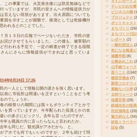
タイレポート２
、この事案では、火災発生後には防災無線などで
テレビのお仕事
を行っていますが、市民の皆さんへの情報提供力が
ビジネスの種
(
とは言えない現状があります。出火原因についても
プロジェクト
(
的要因を示すことが困難で、推測としては乾燥機付
ポットキャスト
思われるとのことでした。
まちづくり
(26
まちづくり日記
７月１５日の広報でページをいただき、市民の皆
レポート
(2)
にお詫びさせてもらいました。この後も、被害額の
一般社団法人
(
など行われる予定で、一定の精査が終了できる段階
気になる報道ピ
皆さんにさらに情報提供ができればと思っていま
減量作戦
(6)
公務あれこれ
(
山手線ウォーク
思うこと
(1340
種苗交換会
(7)
014年8月24日 17:26
新型コロナウィ
民の一人として情報公開の遅さを強く思います。
素敵なバス停
(2
う以前に市役所は間違いを正すということをどう考
太郎ウォーク
(
るのでしょうか。
地震災害
(29)
ば春の桜祭りの期間には我々もボランティアとかで
鉄城先生の怪異
伝いを買っていますが、今年配られた役員とかの名
田沢湖再生
(29)
違いの多さにビックリ。去年も言ったのですが、
魅力的な人
(34)
今年も職員の方に言ったらなんと言われたか。
妖怪トラベラー
去年も同じだ。観光課がアホだから、と。
話会
(5)
課がアホでも何でもいいのですが、２年も続けて同