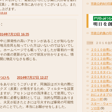
市政公約IIの印
写真）。本当に本当にありがとうございました。また
し上げます。
:
15:24
:
市政公約集の印
014年7月13日 16:35
の中に揮発性の高いアセトンがあることが知らなか
２０１６台
。地元住民も知っていた方はいないのではないでし
か。ホームページでも載っていましたが最初の一発
２０１０台湾レ
でその後の更新がないので状況が分かりません。情
２０１１台湾レ
開に物足りなさを感じる。
２０１２台湾レ
２０１４台湾レ
２０１５台湾レ
２０１６タイレ
２０１８タイレ
つひろ
2014年7月17日 12:27
２０１８台湾レ
紙をありがとうございます。同施設はガス化の際に
２０１９台湾レ
なクズ（炭素）が発生するため、フィルターを設置
２３年前の夏
(
いますが、アセトンはその洗浄液として使用してい
おにょさまプロ
。作業に必要な薬剤としては、法的な問題はありま
カレー村
(8)
が、火災が起きたときには引火すれば爆発の可能性
スター・ウォー
とのことでした。本当にお騒がせをしました。
ソロ活
(9)