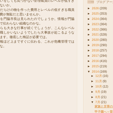
違いをしても気づかない管理職員のレベルが低すぎ
ブログ アー
ないか。
►
2026
(209)
いだらけの物を作った費用とレベルの低すぎる職員
►
2025
(353)
費が無駄だと思いませんか。
紙を門脇市長は見られたのでしょうか。情報が門脇
►
2024
(364)
で伝わらない組織なのかな。
►
2023
(364)
からも大きな行事が続くでしょうが、こんなレベル
►
2022
(366)
理職しかいないようでしたら大事故が起こるような
►
2021
(328)
ます。徹底した検証が必要では。
►
2020
(280)
情報ほど上まですぐに伝わる、これが危機管理では
►
2019
(290)
な。
►
2018
(257)
►
2017
(294)
►
2016
(416)
►
2015
(219)
▼
2014
(169)
►
12月
(16)
►
11月
(9)
►
10月
(12)
►
9月
(19)
►
8月
(21)
▼
7月
(21)
家族と災害の
甲子園へ～普