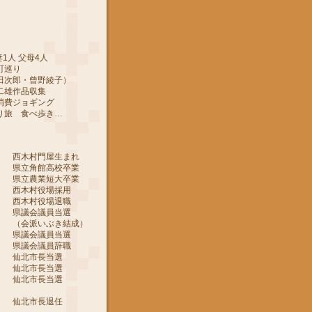
1人 父母4人
町巡り
郎・曾野綾子）
作品収集
ジョギング
 食べ歩き…
 西木村門屋生まれ
 県立角館高校卒業
 県立農業短大卒業
 西木村役場採用
 西木村役場退職
 県議会議員当選
ぶき結成）
 県議会議員当選
 県議会議員辞職
月 仙北市長当選
月 仙北市長当選
月 仙北市長当選
月 仙北市長退任