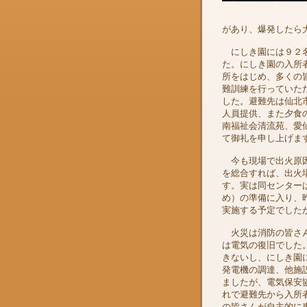
があり、爆発したら
にしき園には９２名
た。にしき園の入所
所をはじめ、多くの
難訓練を行っていた
した。避難先は仙北
人員提供、また夕食
南福祉会清流苑、愛
て御礼を申し上げま
今も現場で出火原因
を総合すれば、出火
す。実は同センター
め）の準備に入り、
実施する予定でした
火災は消防の皆さん
は電気の復旧でした
きないし、にしき園
発電機の調達、他施
ましたが、電気保安
れで避難先から入所
の皆さんが自主的に