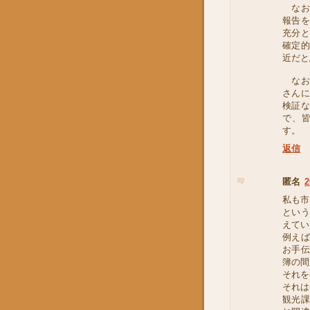
なお
報告
充分
確定
近だと
なお
さん
検証
で、
す。
返信
匿名
2
私も市
とい
えてい
例え
お手
簿の間
それを
それは
観光