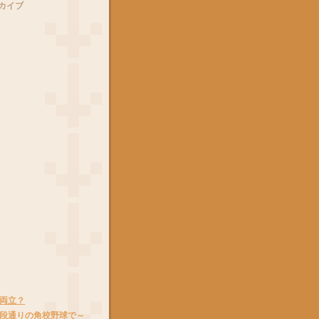
カイブ
両立？
段通りの角校野球で～