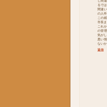
じ間
るでは
間違
の人件
この
市長ま
これ
の管
気がし
悪い
ないか
返信