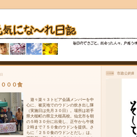
市政公約Ⅲ
曜日
１０００食
遊々楽々３トピア会議メンバーを中
心に、被災地でのウドンの炊き出し隊
（実施日は先月３０日）。場所は岩手
県大槌町の県立大槌高校。仙北市を朝
の５時３０分に出発し、正午から午後
２時まで７５０食のウドンを提供。さ
らに「２５０食のウドンとだし」は、