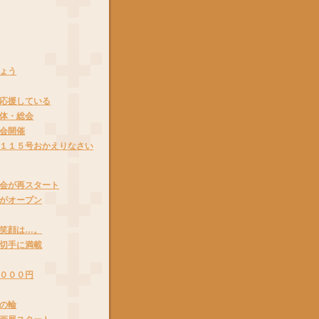
ょう
応援している
体・総会
会開催
１１５号おかえりなさい
会が再スタート
がオープン
笑顔は…。
切手に満載
０００円
の輪