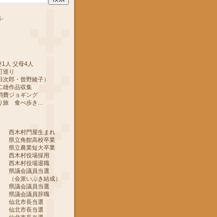
ル
1人 父母4人
町巡り
郎・曾野綾子）
作品収集
ジョギング
 食べ歩き…
 西木村門屋生まれ
 県立角館高校卒業
 県立農業短大卒業
 西木村役場採用
 西木村役場退職
 県議会議員当選
ぶき結成）
 県議会議員当選
 県議会議員辞職
月 仙北市長当選
月 仙北市長当選