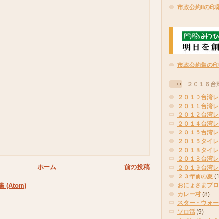
市政公約IIの印
市政公約集の印
２０１６台
２０１０台湾レ
２０１１台湾レ
２０１２台湾レ
２０１４台湾レ
２０１５台湾レ
２０１６タイレ
２０１８タイレ
２０１８台湾レ
ホーム
前の投稿
２０１９台湾レ
２３年前の夏
(
おにょさまプロ
(Atom)
カレー村
(8)
スター・ウォー
ソロ活
(9)