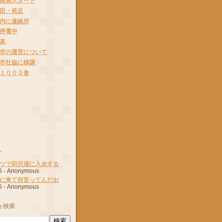
画展スタート
田・発足
内に連絡所
停電中
真
市の運営について
市社協に移譲
１０００食
ト
ツで田沢湖に入水する
6
- Anonymous
に来て何言ってんだお
6
- Anonymous
を検索