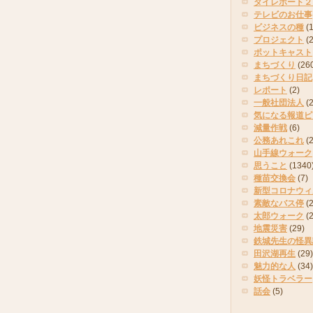
タイレポート２
テレビのお仕事
ビジネスの種
(
プロジェクト
(
ポットキャスト
まちづくり
(26
まちづくり日記
レポート
(2)
一般社団法人
(
気になる報道ピ
減量作戦
(6)
公務あれこれ
(
山手線ウォーク
思うこと
(1340
種苗交換会
(7)
新型コロナウィ
素敵なバス停
(2
太郎ウォーク
(
地震災害
(29)
鉄城先生の怪異
田沢湖再生
(29)
魅力的な人
(34)
妖怪トラベラー
話会
(5)