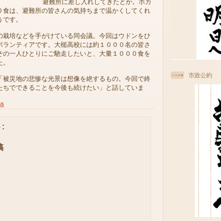
避難所に差し入れしてきたとか。ホカ
０食は、避難所の皆さんの気持ちまで温かくしてくれ
うです。
栽培などを手がけている同会議。今回はウドンをひ
ボランティアです。大槌高校には約１０００名の皆さ
その一人ひとりにご馳走したいと、大量１０００食を
た。
市政公約
被災地の悲惨な光景は想像を絶するもの。今回で終
たちでできることを今後も続けたい」と話していま
55
:
稿