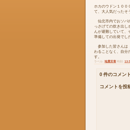
ホカのウドン１００
て、大人気だったそ
仙北市内でおソバの
っさげての炊き出し
んが避難していて、
準備しての出発でし
参加した皆さんは「
わることなく、自分
す。
ラベル:
地震災害
時刻:
13:
0 件のコメント
コメントを投