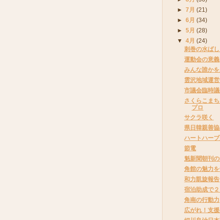
►
7月
(21)
►
6月
(34)
►
5月
(28)
▼
4月
(24)
刺巻の水ばし
運動会の意義
みんな誰かを
雲沢地域運営
市議会臨時議
さくらこまち
プロ
サクラ咲く
県日韓親善協
ハートハーブ
節電
魁新聞朝刊の
角館の魅力を
和力凱旋報告
宿泊助成で２
角南の行動力
広がれ！支援