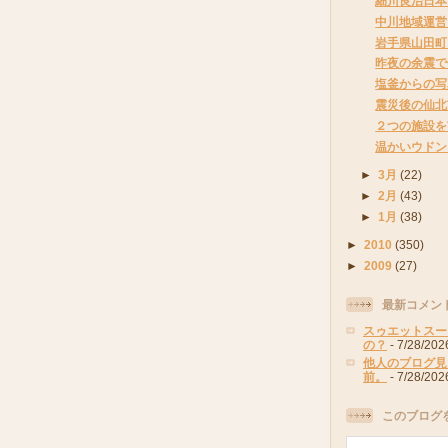
細川良治日本
中川地域運営
岩手県山田町
昨夜の余震で
塩釜からの写
震災後の仙北
２つの施設を
温かいウドン
►
3月
(22)
►
2月
(43)
►
1月
(38)
►
2010
(350)
►
2009
(27)
最新コメン
スゥエットスー
の？
- 7/28/202
他人のブログ見
前。
- 7/28/202
このブログ