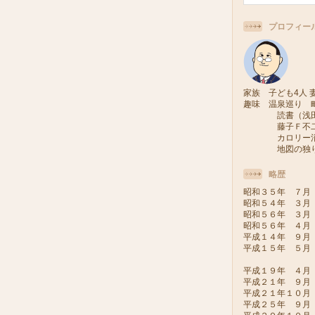
プロフィー
家族 子ども4人 妻
趣味 温泉巡り 
読書（浅田次
藤子Ｆ不二雄
カロリー消費
地図の独り旅
略歴
昭和３５年 ７月
昭和５４年 ３月
昭和５６年 ３月
昭和５６年 ４月
平成１４年 ９月
平成１５年 ５月
（会派い
平成１９年 ４月
平成２１年 ９月
平成２１年１０
平成２５年 ９