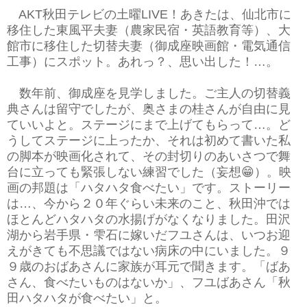
AKT秋田テレビの土曜LIVE！あきたは、仙北市に
移住した東風平夫妻（農家民宿・英語教育等）、大
館市に移住した切替夫妻（御成座映画館・電気通信
工事）にスポット。あれっ？、思い出した！…。
数年前、御成座を見学しました。ご主人の切替義
典さんは留守でしたが、奥さまの桂さんが自由に見
ていいよと。ステージにまで上げてもらって…。ど
うしてステージに上ったか、それは初めて書いた私
の脚本が映画化されて、その封切りのあいさつで舞
台に立っても緊張しない練習でした（妄想😁）。映
画の邦題は「ハタハタ食べたい」です。ストーリー
は…、今から２０年ぐらい未来のこと、秋田沖では
ほとんどハタハタの水揚げがなくなりました。田沢
湖から岩手県・雫石に嫁いだフユさんは、いつお迎
えがきても不思議ではない病床の中にいました。９
９歳のおばあさんに家族が耳元で聞きます。「ばあ
さん、食べたいものはないか」、
フユばあさん「秋
田ハタハタが食べたい」と。