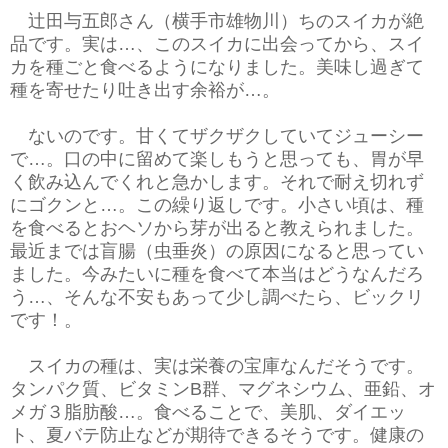
辻田与五郎さん（横手市雄物川）ちのスイカが絶
品です。実は…、このスイカに出会ってから、スイ
カを種ごと食べるようになりました。美味し過ぎて
種を寄せたり吐き出す余裕が…。
ないのです。甘くてザクザクしていてジューシー
で…。口の中に留めて楽しもうと思っても、胃が早
く飲み込んでくれと急かします。それで耐え切れず
にゴクンと…。この繰り返しです。小さい頃は、種
を食べるとおヘソから芽が出ると教えられました。
最近までは盲腸（虫垂炎）の原因になると思ってい
ました。今みたいに種を食べて本当はどうなんだろ
う…、そんな不安もあって少し調べたら、ビックリ
です！。
スイカの種は、実は栄養の宝庫なんだそうです。
タンパク質、ビタミンB群、マグネシウム、亜鉛、オ
メガ３脂肪酸…。食べることで、美肌、ダイエッ
ト、夏バテ防止などが期待できるそうです。健康の