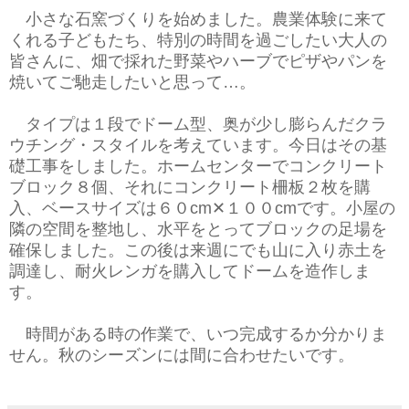
小さな石窯づくりを始めました。農業体験に来て
くれる子どもたち、特別の時間を過ごしたい大人の
皆さんに、畑で採れた野菜やハーブでピザやパンを
焼いてご馳走したいと思って…。
タイプは１段でドーム型、奥が少し膨らんだクラ
ウチング・スタイルを考えています。今日はその基
礎工事をしました。ホームセンターでコンクリート
ブロック８個、それにコンクリート柵板２枚を購
入、ベースサイズは６０cm✕１００cmです。小屋の
隣の空間を整地し、水平をとってブロックの足場を
確保しました。この後は来週にでも山に入り赤土を
調達し、耐火レンガを購入してドームを造作しま
す。
時間がある時の作業で、いつ完成するか分かりま
せん。秋のシーズンには間に合わせたいです。