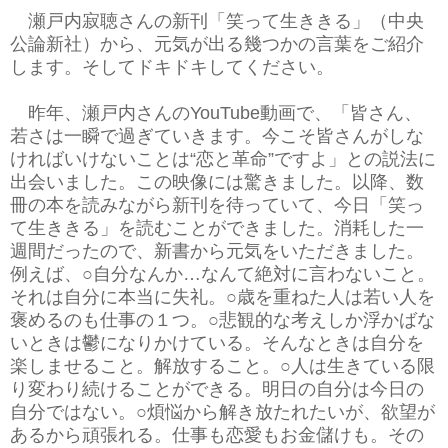
瀬戸内寂聴さんの新刊「笑って生ききる」（中央
公論新社）から、元気が出る幾つかの言葉をご紹介
します。そしてドキドキしてください。
昨年、瀬戸内さんのYouTube動画で、「皆さん、
若さは一瞬で過ぎていきます。今こそ皆さんがしな
ければいけないことは“恋と革命”ですよ」との説法に
出会いました。この映像には驚きました。以降、数
冊の本を読みながら新刊を待っていて、今日「笑っ
て生ききる」を読むことができました。消耗した一
週間だったので、新書から元気をいただきました。
例えば、○自分なんか…なんて絶対に言わないこと。
それは自分に本当に失礼。○歳を重ねた人は若い人を
褒めるのも仕事の１つ。○悲観的な考えしか浮かばな
いときは鬱になりかけている。そんなときは自分を
楽しませること。解放すること。○人は生きている限
り変わり続けることができる。明日の自分は今日の
自分ではない。○煩悩から解き放たれたいが、欲望が
あるから頑張れる。仕事も恋愛もお金儲けも。その