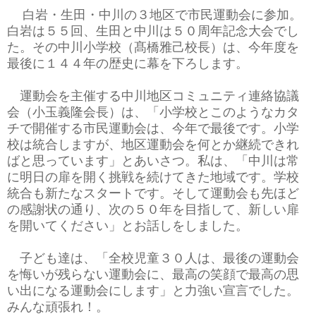
白岩・生田・中川の３地区で市民運動会に参加。
白岩は５５回、生田と中川は５０周年記念大会でし
た。その中川小学校（髙橋雅己校長）は、今年度を
最後に１４４年の歴史に幕を下ろします。
運動会を主催する中川地区コミュニティ連絡協議
会（小玉義隆会長）は、「小学校とこのようなカタ
チで開催する市民運動会は、今年で最後です。小学
校は統合しますが、地区運動会を何とか継続できれ
ばと思っています」とあいさつ。私は、「中川は常
に明日の扉を開く挑戦を続けてきた地域です。学校
統合も新たなスタートです。そして運動会も先ほど
の感謝状の通り、次の５０年を目指して、新しい扉
を開いてください」とお話しをしました。
子ども達は、「全校児童３０人は、最後の運動会
を悔いが残らない運動会に、最高の笑顔で最高の思
い出になる運動会にします」と
力強い宣言でした。
みんな頑張れ！。