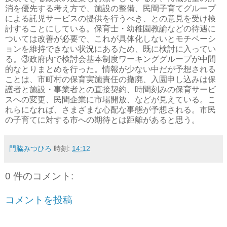
消を優先する考え方で、施設の整備、民間子育てグループ
による託児サービスの提供を行うべき、との意見を受け検
討することにしている。保育士・幼稚園教諭などの待遇に
ついては改善が必要で、これが具体化しないとモチベーシ
ョンを維持できない状況にあるため、既に検討に入ってい
る。③政府内で検討会基本制度ワーキンググループが中間
的なとりまとめを行った。情報が少ない中だが予想される
ことは、市町村の保育実施責任の撤廃、入園申し込みは保
護者と施設・事業者との直接契約、時間刻みの保育サービ
スへの変更、民間企業に市場開放、などが見えている。こ
れらになれば、さまざまな心配な事態が予想される。市民
の子育てに対する市への期待とは距離があると思う。
門脇みつひろ
時刻:
14:12
0 件のコメント:
コメントを投稿