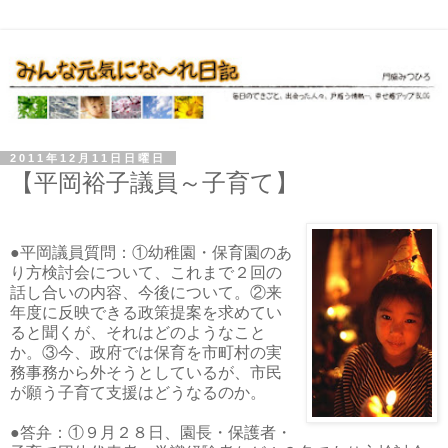
2011年12月11日日曜日
【平岡裕子議員～子育て】
●平岡議員質問：①幼稚園・保育園のあ
り方検討会について、これまで２回の
話し合いの内容、今後について。②来
年度に反映できる政策提案を求めてい
ると聞くが、それはどのようなこと
か。③今、政府では保育を市町村の実
務事務から外そうとしているが、市民
が願う子育て支援はどうなるのか。
●答弁：①９月２８日、園長・保護者・