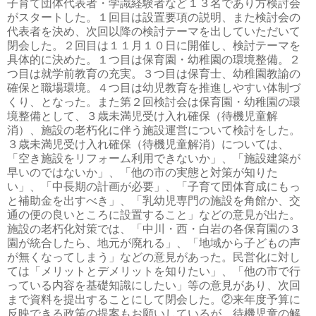
子育て団体代表者・学識経験者など１３名であり方検討会
がスタートした。１回目は設置要項の説明、また検討会の
代表者を決め、次回以降の検討テーマを出していただいて
閉会した。２回目は１１月１０日に開催し、検討テーマを
具体的に決めた。１つ目は保育園・幼稚園の環境整備。２
つ目は就学前教育の充実。３つ目は保育士、幼稚園教諭の
確保と職場環境。４つ目は幼児教育を推進しやすい体制づ
くり、となった。また第２回検討会は保育園・幼稚園の環
境整備として、３歳未満児受け入れ確保（待機児童解
消）、施設の老朽化に伴う施設運営について検討をした。
３歳未満児受け入れ確保（待機児童解消）については、
「空き施設をリフォーム利用できないか」、「施設建築が
早いのではないか」、「他の市の実態と対策が知りた
い」、「中長期の計画が必要」、「子育て団体育成にもっ
と補助金を出すべき」、「乳幼児専門の施設を角館か、交
通の便の良いところに設置すること」などの意見が出た。
施設の老朽化対策では、「中川・西・白岩の各保育園の３
園が統合したら、地元が廃れる」、「地域から子どもの声
が無くなってしまう」などの意見があった。民営化に対し
ては「メリットとデメリットを知りたい」、「他の市で行
っている内容を基礎知識にしたい」等の意見があり、次回
まで資料を提出することにして閉会した。②来年度予算に
反映できる政策の提案もお願いしているが、待機児童の解