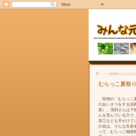
2010年8月14日
むらっこ夏祭
恒例の「むらっこ
のあいさつをする浅
真）。浅利さんは下
んを営んでいる方で
加工なども手がけて
の会は、そんな生産
って、むらっこ物産