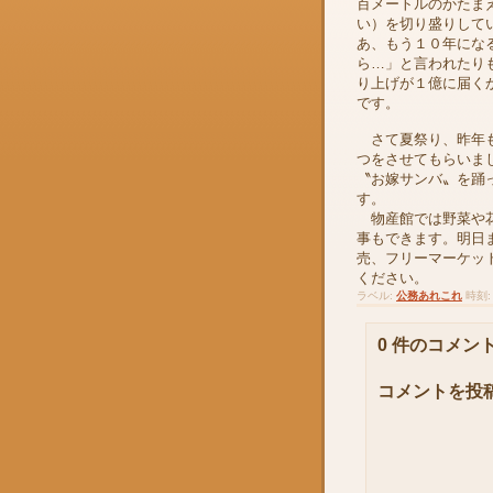
百メートルのかたま
い）を切り盛りして
あ、もう１０年にな
ら…」と言われたり
り上げが１億に届く
です。
さて夏祭り、昨年も
つをさせてもらいま
〝お嫁サンバ〟を踊
す。
物産館では野菜や花
事もできます。明日
売、フリーマーケッ
ください。
ラベル:
公務あれこれ
時刻
0 件のコメント
コメントを投