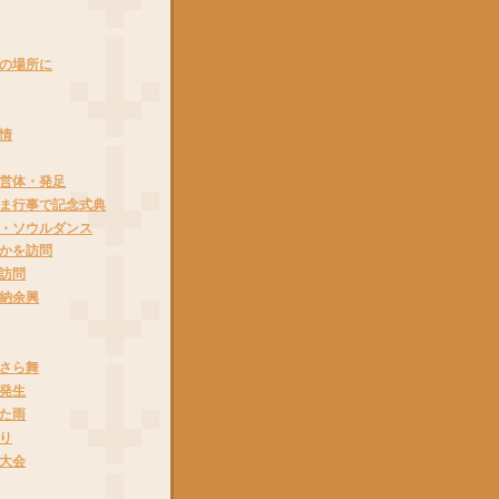
の場所に
情
営体・発足
ま行事で記念式典
・ソウルダンス
かを訪問
訪問
納余興
さら舞
発生
た雨
り
大会