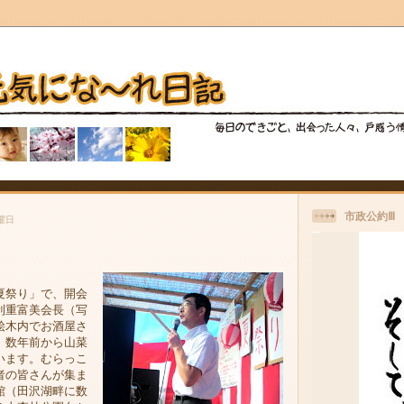
市政公約Ⅲ
土曜日
り
夏祭り」で、開会
利重富美会長（写
桧木内でお酒屋さ
、数年前から山菜
います。むらっこ
者の皆さんが集ま
館（田沢湖畔に数