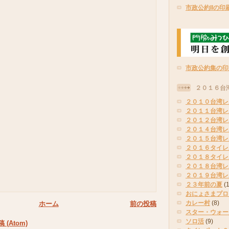
市政公約IIの印
市政公約集の印
２０１６台
２０１０台湾レ
２０１１台湾レ
２０１２台湾レ
２０１４台湾レ
２０１５台湾レ
２０１６タイレ
２０１８タイレ
２０１８台湾レ
２０１９台湾レ
２３年前の夏
(
おにょさまプロ
カレー村
(8)
ホーム
前の投稿
スター・ウォー
ソロ活
(9)
(Atom)