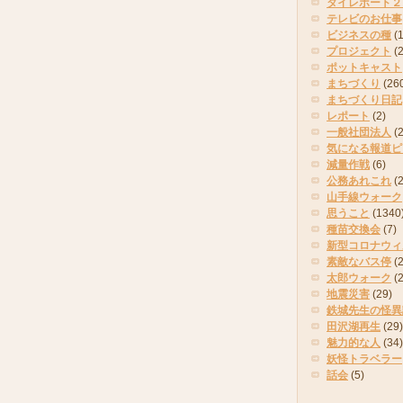
タイレポート２
テレビのお仕事
ビジネスの種
(
プロジェクト
(
ポットキャスト
まちづくり
(26
まちづくり日記
レポート
(2)
一般社団法人
(
気になる報道ピ
減量作戦
(6)
公務あれこれ
(
山手線ウォーク
思うこと
(1340
種苗交換会
(7)
新型コロナウィ
素敵なバス停
(2
太郎ウォーク
(
地震災害
(29)
鉄城先生の怪異
田沢湖再生
(29)
魅力的な人
(34)
妖怪トラベラー
話会
(5)