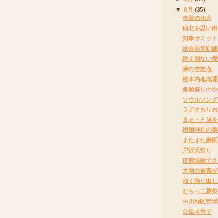
▼
8月
(35)
奇跡の花火
仙北を思い出
知事サミット
総合防災訓練
絶え間ない愛
時の交差点
桧木内地域運
角館祭りのや
ソウルソング
ラヂオもりお
Ｂｅ－ＦＭを
楢館神社の奉
またまた豪雨
戸沢氏祭り
疫病退散でさ
大雨の被害が
強く降り出し
むらっこ夏祭
中川地区野球
台風４号で