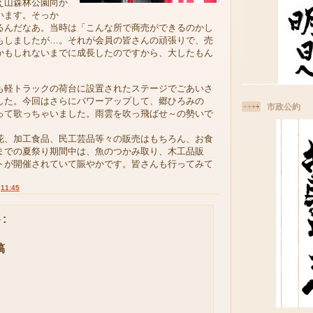
え山森林公園向か
います。そっか
るんだなあ。当時は「こんな所で商売ができるのかし
もしましたが…。それが会員の皆さんの頑張りで、売
かもしれないまでに成長したのですから、大したもん
軽トラックの荷台に設置されたステージでごあいさ
した。今回はさらにパワーアップして、郷ひろみの
市政公約
って歌っちゃいました。雨雲を吹っ飛ばせ～の勢いで
、加工食品、民工芸品等々の販売はもちろん、お食
までの夏祭り期間中は、魚のつかみ取り、木工品販
トが開催されていて賑やかです。皆さんも行ってみて
:
11:45
:
稿