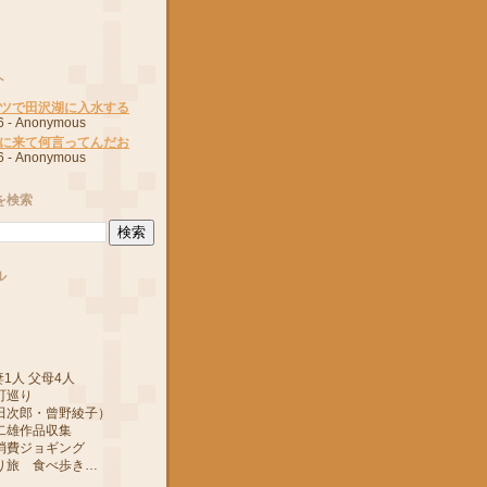
ト
ツで田沢湖に入水する
6
- Anonymous
に来て何言ってんだお
6
- Anonymous
を検索
ル
1人 父母4人
町巡り
郎・曾野綾子）
作品収集
ジョギング
 食べ歩き…