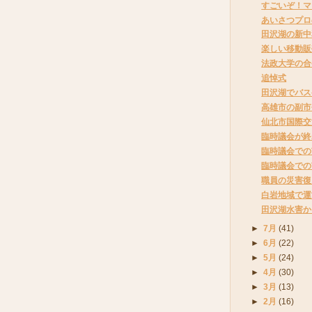
すごいぞ！マ
あいさつプロ
田沢湖の新中
楽しい移動販
法政大学の合
追悼式
田沢湖でバス
高雄市の副市
仙北市国際交
臨時議会が終
臨時議会での
臨時議会での
職員の災害復
白岩地域で運
田沢湖水害か
►
7月
(41)
►
6月
(22)
►
5月
(24)
►
4月
(30)
►
3月
(13)
►
2月
(16)