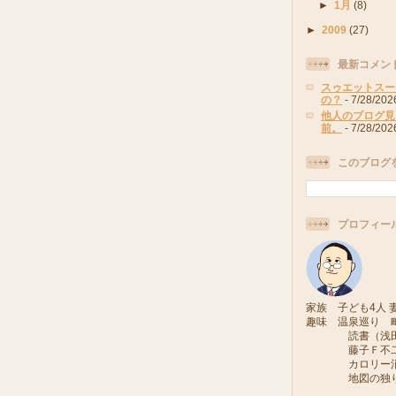
►
1月
(8)
►
2009
(27)
最新コメン
スゥエットスー
の？
- 7/28/202
他人のブログ見
前。
- 7/28/202
このブログ
プロフィー
家族 子ども4人 妻
趣味 温泉巡り 
読書（浅田次
藤子Ｆ不二雄
カロリー消費
地図の独り旅