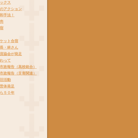
ックス
のアクション
和手法！
売
宿
ケット合宿
長・林さん
流協会が発足
わって
市政報告（高校統合）
市政報告（災害関連）
旧活動
営体発足
ら５０年