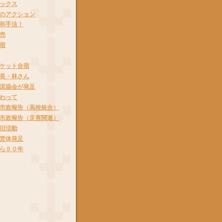
ックス
のアクション
和手法！
売
宿
ケット合宿
長・林さん
流協会が発足
わって
市政報告（高校統合）
市政報告（災害関連）
旧活動
営体発足
ら５０年