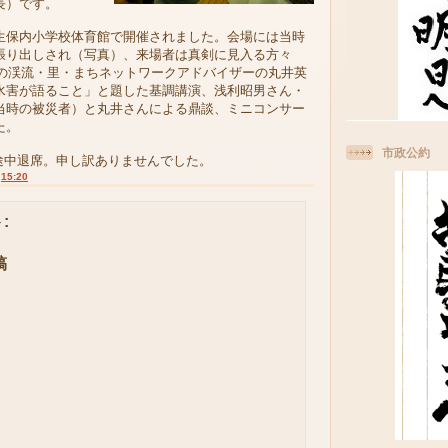
長）です。
保内小学校体育館で開催されました。会場には当時
張り出しされ（写真）、来場者は真剣に見入る方々
しの渓流・里・まちネットワークアドバイザーの丸井英
水害が語ること」と題した基調講演、浅利昭男さん・
当時の被災者）と丸井さんによる鼎談、ミニコンサー
た。
市政公約
途中退席。申し訳ありませんでした。
:
15:20
:
稿