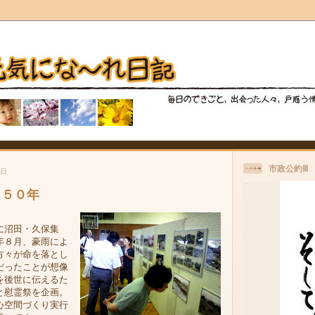
市政公約Ⅲ
曜日
ら５０年
に沼田・久保集
年８月、豪雨によ
方々が命を落とし
だったことが想像
を後世に伝えるた
と慰霊祭を企画。
心空間づくり実行