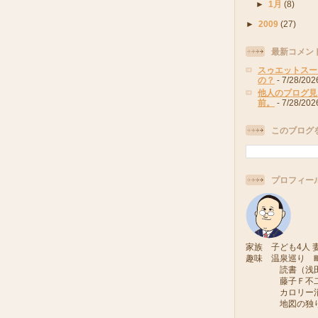
►
1月
(8)
►
2009
(27)
最新コメン
スゥエットスー
の？
- 7/28/202
他人のブログ見
前。
- 7/28/202
このブログ
プロフィー
家族 子ども4人 妻
趣味 温泉巡り 
読書（浅田次
藤子Ｆ不二雄
カロリー消費
地図の独り旅