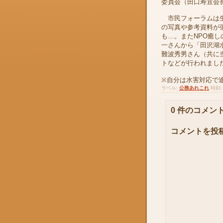
委員会（田口寿宜会
市民フォーラムは生
の写真や参考資料が
も…。またNPO癒
一さんから「田沢湖
難波秀男さん（共に
トなどが行われまし
※自分は水害対応で
ラベル:
公務あれこれ
時刻
0 件のコメント
コメントを投