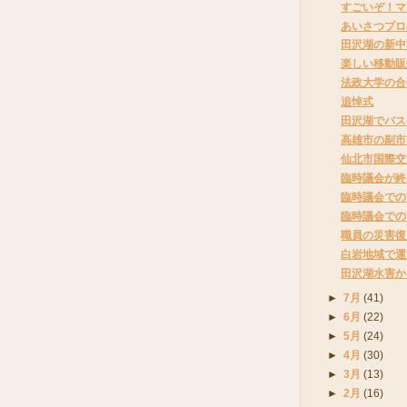
すごいぞ！マ
あいさつプロ
田沢湖の新中
楽しい移動販
法政大学の合
追悼式
田沢湖でバス
高雄市の副市
仙北市国際交
臨時議会が終
臨時議会での
臨時議会での
職員の災害復
白岩地域で運
田沢湖水害か
►
7月
(41)
►
6月
(22)
►
5月
(24)
►
4月
(30)
►
3月
(13)
►
2月
(16)