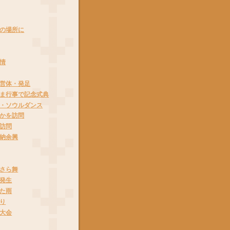
の場所に
情
営体・発足
ま行事で記念式典
・ソウルダンス
かを訪問
訪問
納余興
さら舞
発生
た雨
り
大会