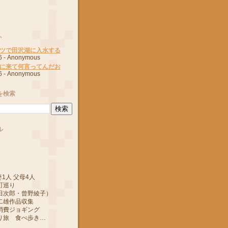
ト
ツで田沢湖に入水する
6
- Anonymous
に来て何言ってんだお
6
- Anonymous
を検索
ル
1人 父母4人
町巡り
郎・曾野綾子）
作品収集
ジョギング
 食べ歩き…