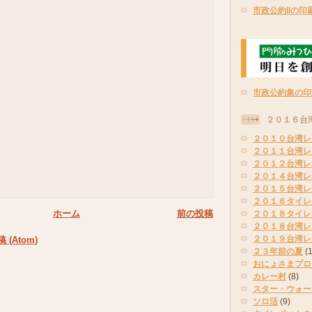
市政公約IIの印
市政公約集の印
２０１６台
２０１０台湾レ
２０１１台湾レ
２０１２台湾レ
２０１４台湾レ
２０１５台湾レ
２０１６タイレ
ホーム
前の投稿
２０１８タイレ
２０１８台湾レ
２０１９台湾レ
(Atom)
２３年前の夏
(
おにょさまプロ
カレー村
(8)
スター・ウォー
ソロ活
(9)