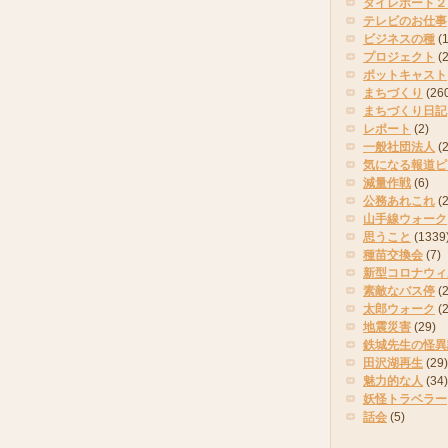
タイレポート２
テレビのお仕事
ビジネスの種
(
プロジェクト
(
ポットキャスト
まちづくり
(26
まちづくり日記
レポート
(2)
一般社団法人
(
気になる報道ピ
減量作戦
(6)
公務あれこれ
(
山手線ウォーク
思うこと
(1339
種苗交換会
(7)
新型コロナウィ
素敵なバス停
(2
太郎ウォーク
(
地震災害
(29)
鉄城先生の怪異
田沢湖再生
(29)
魅力的な人
(34)
妖怪トラベラー
話会
(5)