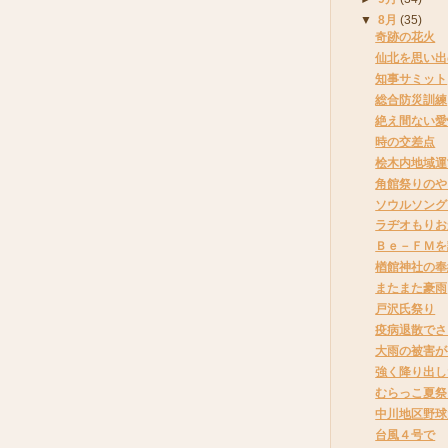
▼
8月
(35)
奇跡の花火
仙北を思い出
知事サミット
総合防災訓練
絶え間ない愛
時の交差点
桧木内地域運
角館祭りのや
ソウルソング
ラヂオもりお
Ｂｅ－ＦＭを
楢館神社の奉
またまた豪雨
戸沢氏祭り
疫病退散でさ
大雨の被害が
強く降り出し
むらっこ夏祭
中川地区野球
台風４号で