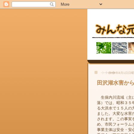
2010年8月1日日
田沢湖水害か
生保内川流域（主
落）では、昭和３５
る大洪水で１５人の
ました。大変な水害
されます。この事実
め、市民フォーラム
事業主体は安全・安