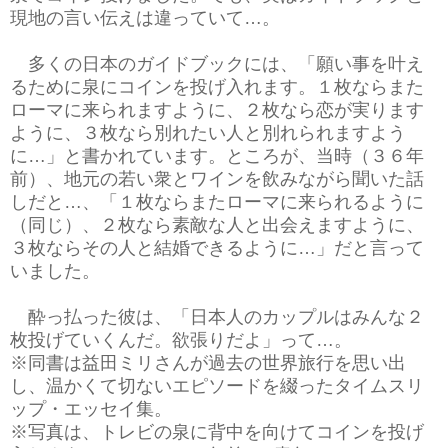
現地の言い伝えは違っていて…。
多くの日本のガイドブックには、「願い事を叶え
るために泉にコインを投げ入れます。１枚ならまた
ローマに来られますように、２枚なら恋が実ります
ように、３枚なら別れたい人と別れられますよう
に…」と書かれています。ところが、当時（３６年
前）、地元の若い衆とワインを飲みながら聞いた話
しだと…、「１枚ならまたローマに来られるように
（同じ）、２枚なら素敵な人と出会えますように、
３枚ならその人と結婚できるように…」だと言って
いました。
酔っ払った彼は、「日本人のカップルはみんな２
枚投げていくんだ。欲張りだよ」って…。
※同書は益田ミリさんが過去の世界旅行を思い出
し、温かくて切ないエピソードを綴ったタイムスリ
ップ・エッセイ集。
※写真は、トレビの泉に背中を向けてコインを投げ