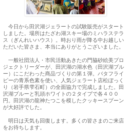
今日から田沢湖ジェラートの試験販売がスタート
しました。場所はたざわ湖スキー場のミハラステラ
ス（ぎんれいハウス）。時おり雨が降る中お越しい
ただいた皆さま、本当にありがとうございました。
一般社団法人・市民活動あきたの門脇砂絵美プロ
ジェクトリーダーが、田沢湖の湖水色（田沢湖ブル
ー）にこだわった商品づくりの第１弾。バタフライ
ピーの青系色素を使い、人気ジェラート店松ぼっく
り（岩手県雫石町）の全面協力で完成しました。田
沢湖ブルーと乳頭ホワイトの２タイプで各４００
円。田沢湖の龍神たつこを模したクッキースプーン
が大好評でした。
明日は天気も回復します。多くの皆さまのご来店
をお待ちします。