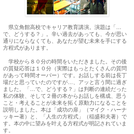
県立角館高校でキャリア教育講演。演題は「…
で、どうする？」。辛い過去があっても、今が思い
通りにならなくても、あなたが望む未来を手にする
方程式があります。
学校から８０分の時間をいただきました。その後
の質疑応答は１０分（実際はもっとたくさんの質問
があって時間オーバー）です。お話しする前は長丁
場だと思っていたのですが…、アッと言う間に過ぎ
ました。「…で、どうする？」は判断の連続だった
私の体験、そして２冊の本からお話しを構成、思う
こと・考えることが未来を拓く原動力になることを
説明しました。本は「成功の扉」（マイク・ハーナ
ッキー著）と、「人生の方程式」（稲盛和夫著）で
す。本の中に望みを叶える方程式が明記されていま
す。