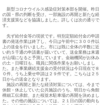
新型コロナウイルス感染症対策本部を開催。昨日
の国・県の判断を受け、一部施設の再開と新たな経
済支援策などを協議しました。詳しくは次の通りで
す。
先ず給付金等の現状です。特別定額給付金の申請
書の発送作業は終了し、今日は午前中に３００件以
上の送金を行いました。市には既に全体の半数に近
い約５千通の申請書が届いていて、送金業務は来週
が山場になると予測しています。金融機関がお休み
の土・日曜日も、職員に関係作業をお願いしまし
た。また事業継続支援金の受付状況は今日現在で８
０件、うち上乗せ申請は２９件です。こちらは２５
日からの送金となります。
施設の再開と新たな経済対策については、今まで
休館・休止していた公共施設のうち、明日から角館
樺細工伝承館、また桜並木駐車場の再開を決めまし
た。その他の施設については、２１日の国の動向も