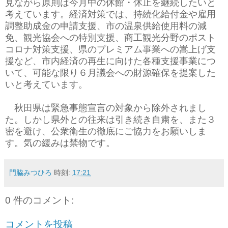
見ながら原則は今月中の休館・休止を継続したいと
考えています。経済対策では、持続化給付金や雇用
調整助成金の申請支援、市の温泉供給使用料の減
免、観光協会への特別支援、商工観光分野のポスト
コロナ対策支援、県のプレミアム事業への嵩上げ支
援など、市内経済の再生に向けた各種支援事業につ
いて、可能な限り６月議会への財源確保を提案した
いと考えています。
秋田県は緊急事態宣言の対象から除外されまし
た。しかし県外との往来は引き続き自粛を、また３
密を避け、公衆衛生の徹底にご協力をお願いしま
す。気の緩みは禁物です。
門脇みつひろ
時刻:
17:21
0 件のコメント:
コメントを投稿