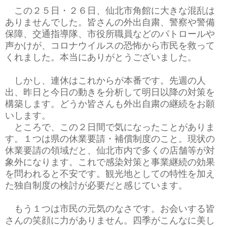
この２５日・２６日、仙北市角館に大きな混乱は
ありませんでした。皆さんの外出自粛、警察や警備
保障、交通指導隊、市役所職員などのパトロールや
声かけが、コロナウイルスの恐怖から市民を救って
くれました。本当にありがとうございました。
しかし、連休はこれからが本番です。先週の人
出、昨日と今日の動きを分析して明日以降の対策を
構築します。どうか皆さんも外出自粛の継続をお願
いします。
ところで、この２日間で気になったことがありま
す。１つは県の休業要請・補償制度のこと。現状の
休業要請の領域だと、仙北市内で多くの店舗等が対
象外になります。これで感染対策と事業継続の効果
を問われると不安です。観光地としての特性を加え
た独自制度の検討が必要だと感じています。
もう１つは市民の元気のなさです。お会いする皆
さんの笑顔に力がありません。四季がこんなに美し