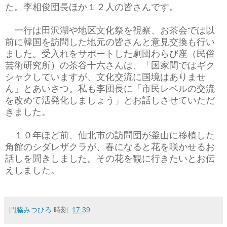
た。李相俊団長ほか１２人の皆さんです。
一行は田沢湖や地区文化祭を視察、お茶会では以
前に韓国を訪問した地元の皆さんと意見交換も行い
ました。受入れをサポートした劇団わらび座（民俗
芸術研究所）の茶谷十六さんは、「国家間ではギク
シャクしていますが、文化交流に国境はありませ
ん」とあいさつ。私も李団長に「市民レベルの交流
を改めて活発化しましょう」とお話しさせていただ
きました。
１０年ほど前、仙北市の訪問団が釜山に移植した
角館のシダレザクラが、春になると花を咲かせるお
話しを聞きしました。その花を観に行きたいとお伝
えしました。
門脇みつひろ
時刻:
17:39