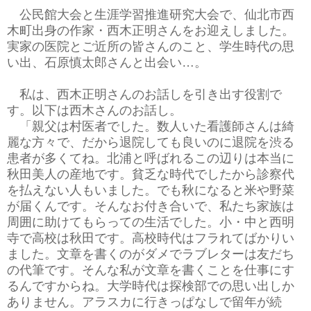
公民館大会と生涯学習推進研究大会で、仙北市西
木町出身の作家・西木正明さんをお迎えしました。
実家の医院とご近所の皆さんのこと、学生時代の思
い出、石原慎太郎さんと出会い…。
私は、西木正明さんのお話しを引き出す役割で
す。以下は西木さんのお話し。
「親父は村医者でした。数人いた看護師さんは綺
麗な方々で、だから退院しても良いのに退院を渋る
患者が多くてね。北浦と呼ばれるこの辺りは本当に
秋田美人の産地です。貧乏な時代でしたから診察代
を払えない人もいました。でも秋になると米や野菜
が届くんです。そんなお付き合いで、私たち家族は
周囲に助けてもらっての生活でした。小・中と西明
寺で高校は秋田です。高校時代はフラれてばかりい
ました。文章を書くのがダメでラブレターは友だち
の代筆です。そんな私が文章を書くことを仕事にす
るんですからね。大学時代は探検部での思い出しか
ありません。アラスカに行きっぱなしで留年が続