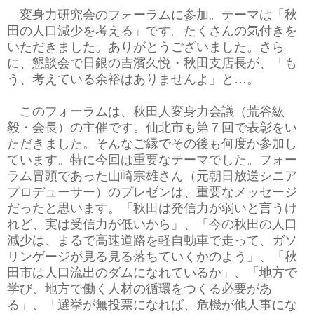
変身力研究会のフォーラムに参加。テーマは「秋
田の人口減少を考える」です。たくさんの気付きを
いただきました。ありがとうございました。さら
に、懇談会で日銀の吉濱久悦・秋田支店長が、「も
う、考えている余裕はありませんよ」と…。
このフォーラムは、秋田人変身力会議（荒谷紘
毅・会長）の主催です。仙北市も第７回で表彰をい
ただきました。そんなご縁でその後も何度か参加し
ています。特に今回は重要なテーマでした。フォー
ラム冒頭であった山崎宗雄さん（元朝日放送シニア
プロデューサー）のプレゼンは、重要なメッセージ
だったと思います。「秋田は発信力が弱いと言うけ
れど、実は受信力が低いから」、「今の秋田の人口
減少は、まるで高速道路を軽自動車で走って、ガソ
リンゲージが見る見る落ちていくかのよう」、「秋
田市は人口流出のダムになれているか」、「地方で
学び、地方で働く人材の循環をつくる必要があ
る」、「選挙が無投票になれば、危機が他人事にな