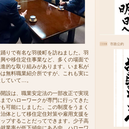
市政公約
踊りで有名な羽後町を訪ねました。羽
振興や移住定住事業など、多くの場面で
先進的な取り組みがあります。いま私が
のは無料職業紹介所ですが、これも実に
設していて…。
開設は、職業安定法の一部改正で実現
れまでハローワークが専門に行ってきた
でも可能にしました。この制度をうまく
自治体として移住定住対策や雇用支援を
アップすることだってできます。少子高
の就業率が低下傾向にある中、ハローワ