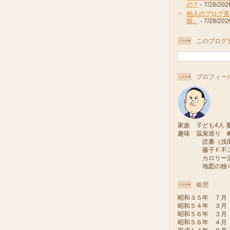
の？
- 7/28/202
他人のブログ見
前。
- 7/28/202
このブログ
プロフィー
家族 子ども4人 妻
趣味 温泉巡り 
読書（浅田次
藤子Ｆ不二雄
カロリー消費
地図の独り旅
略歴
昭和３５年 ７月
昭和５４年 ３月
昭和５６年 ３月
昭和５６年 ４月