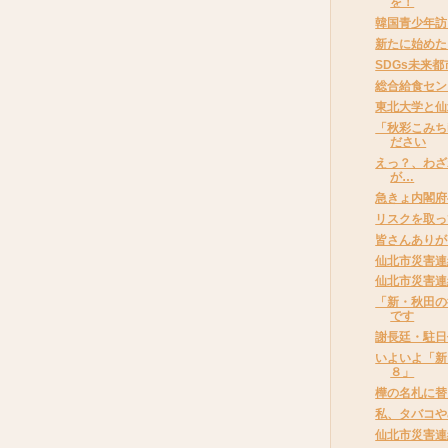
を！
韓国青少年訪
新たに始めた
SDGs未来
総合給食セン
東北大学と仙
「秋彩こみち
ださい
えっ？、わざ
が…
急きょ内閣府
リスクを取っ
皆さんありが
仙北市災害連
仙北市災害連
「新・秋田の
です
謝長廷・駐日
いよいよ「新
８」
樺の名札に替
私、タバコや
仙北市災害連