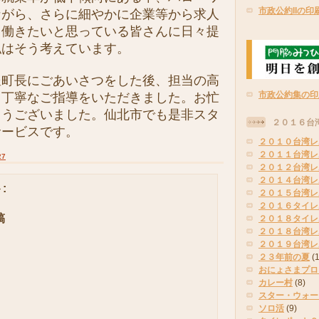
市政公約IIの印
ながら、さらに細やかに企業等から求人
、働きたいと思っている皆さんに日々提
私はそう考えています。
町長にごあいさつをした後、担当の高
市政公約集の印
ら丁寧なご指導をいただきました。お忙
とうございました。仙北市でも是非スタ
２０１６台
サービスです。
２０１０台湾レ
２０１１台湾レ
27
２０１２台湾レ
２０１４台湾レ
:
２０１５台湾レ
２０１６タイレ
稿
２０１８タイレ
２０１８台湾レ
２０１９台湾レ
２３年前の夏
(
おにょさまプロ
カレー村
(8)
スター・ウォー
ソロ活
(9)