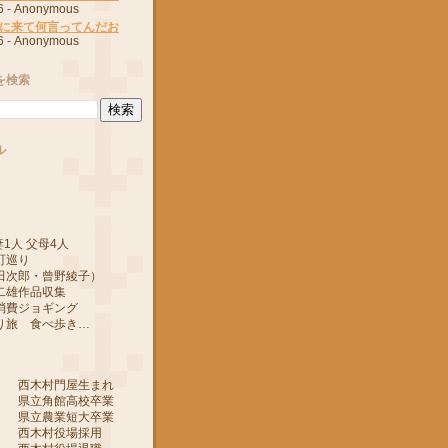
6
- Anonymous
に来て何言ってんだお
6
- Anonymous
を検索
ル
1人 父母4人
町巡り
郎・曾野綾子）
作品収集
ジョギング
 食べ歩き…
 西木村門屋生まれ
 県立角館高校卒業
 県立農業短大卒業
 西木村役場採用