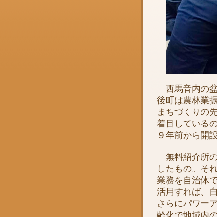
西馬音内の盆
後町は農林業
まちづくりの
着目している
９年前から開
無料紹介所の
したもの。そ
業務を自治体
活用すれば、
さらにパワー
齢化で地域内