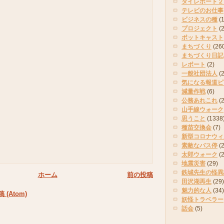
タイレポート２
テレビのお仕事
ビジネスの種
(
プロジェクト
(
ポットキャスト
まちづくり
(26
まちづくり日記
レポート
(2)
一般社団法人
(
気になる報道ピ
減量作戦
(6)
公務あれこれ
(
山手線ウォーク
思うこと
(1338
種苗交換会
(7)
新型コロナウィ
素敵なバス停
(2
太郎ウォーク
(
地震災害
(29)
鉄城先生の怪異
ホーム
前の投稿
田沢湖再生
(29)
魅力的な人
(34)
(Atom)
妖怪トラベラー
話会
(5)