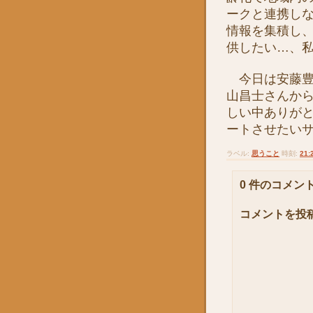
ークと連携し
情報を集積し
供したい…、
今日は安藤豊
山昌士さんか
しい中ありが
ートさせたい
ラベル:
思うこと
時刻:
21:
0 件のコメント
コメントを投