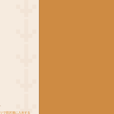
ト
ツで田沢湖に入水する