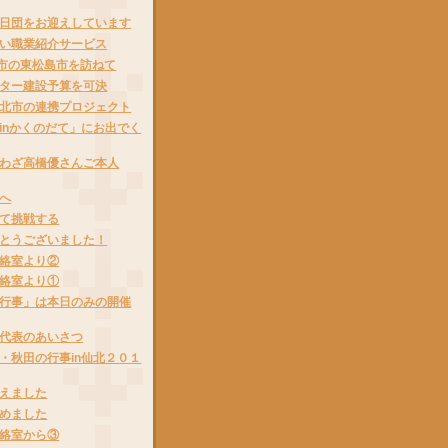
日団をお迎えしています
い職業紹介サービス
都市の東松島市を訪ねて
ター建設予算を可決
北市の連携プロジェクト
inかくのだて」にお出でく
わざ高橋優さんご本人
へ
て挑戦する
とうございました！
絡室より②
絡室より①
行事」は本日のみの開催
代表のあいさつ
・秋田の行事in仙北２０１
えました
めました
絡室から③