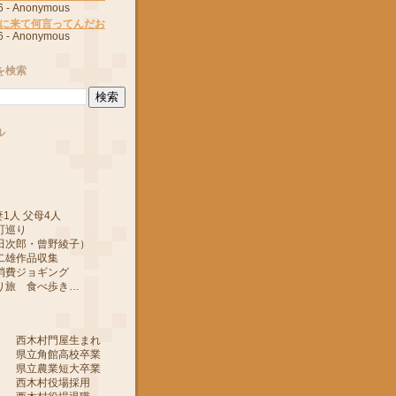
6
- Anonymous
に来て何言ってんだお
6
- Anonymous
を検索
ル
1人 父母4人
町巡り
郎・曾野綾子）
作品収集
ジョギング
 食べ歩き…
 西木村門屋生まれ
 県立角館高校卒業
 県立農業短大卒業
 西木村役場採用