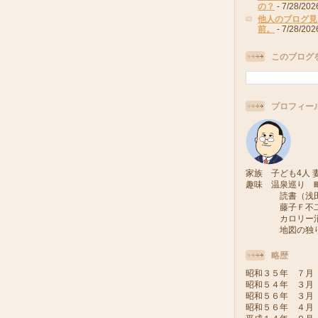
の？
- 7/28/202
他人のブログ見
前。
- 7/28/202
このブログ
プロフィー
家族 子ども4人 妻
趣味 温泉巡り 
読書（浅田次
藤子Ｆ不二雄
カロリー消費
地図の独り旅
略歴
昭和３５年 ７月
昭和５４年 ３月
昭和５６年 ３月
昭和５６年 ４月