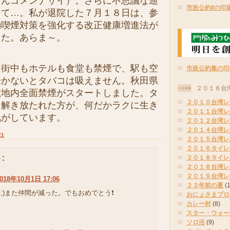
さんゴメンナサイ）。さらに不思議な巡
市政公約IIの印
って…。私が退院した７月１８日は、参
動喫煙対策を強化する改正健康増進法が
した。あらま～。
街中もホテルも食堂も禁煙で、駅も空
市政公約集の印
歩かないとタバコは吸えません。秋田県
２０１６台
敷地内全面禁煙がスタートしました。タ
２０１０台湾レ
ら解き放たれた方が、何だかラクに生き
２０１１台湾レ
気がしています。
２０１２台湾レ
２０１４台湾レ
21
２０１５台湾レ
２０１６タイレ
:
２０１８タイレ
２０１８台湾レ
２０１９台湾レ
018年10月1日 17:06
２３年前の夏
(
_＜;)また仲間が減った。でもおめでとう❗
おにょさまプロ
カレー村
(8)
スター・ウォー
ソロ活
(9)