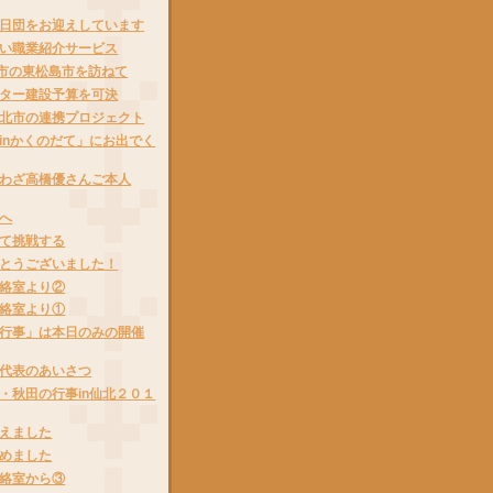
日団をお迎えしています
い職業紹介サービス
都市の東松島市を訪ねて
ター建設予算を可決
北市の連携プロジェクト
inかくのだて」にお出でく
わざ高橋優さんご本人
へ
て挑戦する
とうございました！
絡室より②
絡室より①
行事」は本日のみの開催
代表のあいさつ
・秋田の行事in仙北２０１
えました
めました
絡室から③