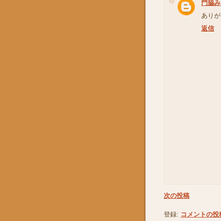
門脇み
ありが
返信
次の投稿
登録:
コメントの投稿 