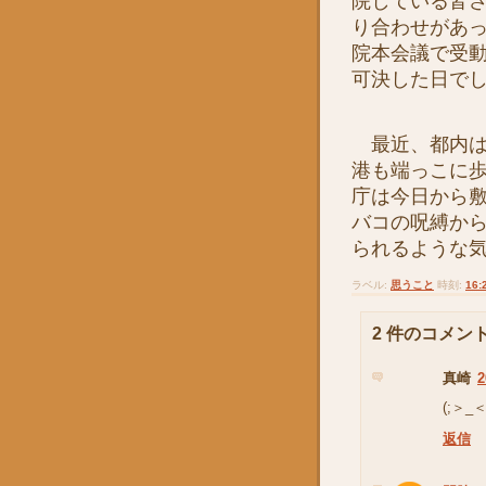
院している皆
り合わせがあ
院本会議で受
可決した日で
最近、都内は
港も端っこに
庁は今日から
バコの呪縛か
られるような
ラベル:
思うこと
時刻:
16:
2 件のコメント
真崎
2
(;＞
返信