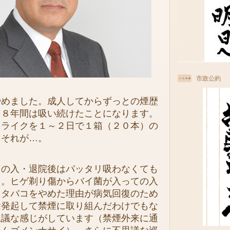
市政公約
めました。成人してからずっとの煙歴
３８年間は吸い続けたことになります。
トライクを１～２日で１箱（２０本）の
。それが…。
の入・退院後はパッタリ吸わなくても
た。ヒゲ剃り傷からバイ菌が入っての入
、タバコをやめた理由が病気回復のため
念発起して禁煙に取り組んだわけでもな
思議な感じがしています（禁煙外来に通