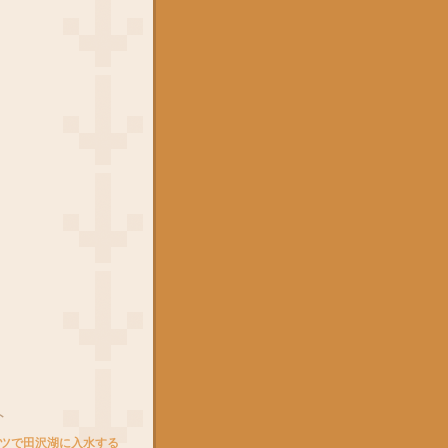
ト
ツで田沢湖に入水する