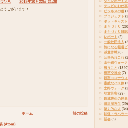
タイレポート２
つひろ
2018年10月22日 21:38
テレビのお仕事
とうございます！
ビジネスの種
(
プロジェクト
(
ポットキャスト
まちづくり
(26
まちづくり日記
レポート
(2)
一般社団法人
(
気になる報道ピ
減量作戦
(6)
公務あれこれ
(
山手線ウォーク
思うこと
(1340
種苗交換会
(7)
新型コロナウィ
素敵なバス停
(2
太郎ウォーク
(
地震災害
(29)
鉄城先生の怪異
田沢湖再生
(29)
魅力的な人
(34)
ホーム
前の投稿
妖怪トラベラー
話会
(5)
(Atom)