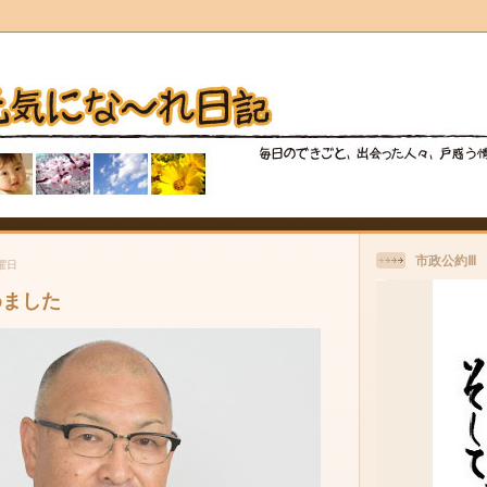
市政公約Ⅲ
月曜日
めました