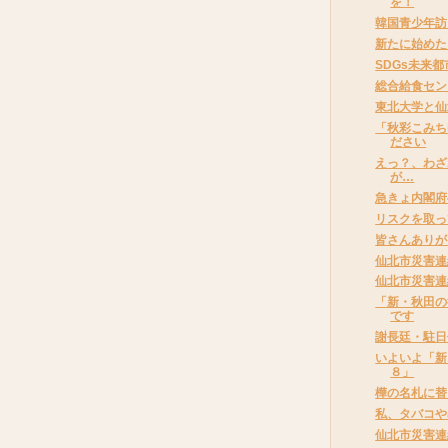
を！
韓国青少年訪
新たに始めた
SDGs未来
総合給食セン
東北大学と仙
「秋彩こみち
ださい
えっ？、わざ
が…
急きょ内閣府
リスクを取っ
皆さんありが
仙北市災害連
仙北市災害連
「新・秋田の
です
謝長廷・駐日
いよいよ「新
８」
樺の名札に替
私、タバコや
仙北市災害連