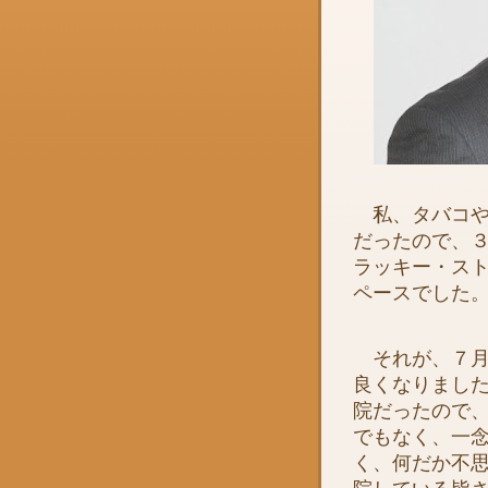
私、タバコや
だったので、
ラッキー・ス
ペースでした
それが、７月
良くなりまし
院だったので
でもなく、一
く、何だか不