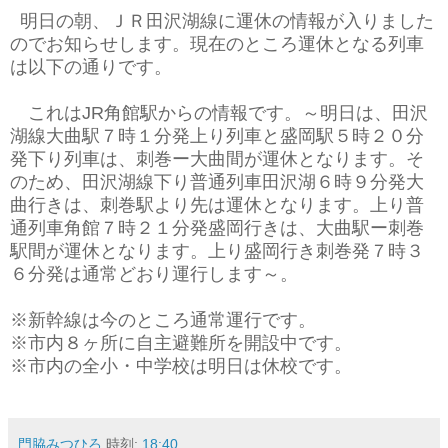
明日の朝、ＪＲ田沢湖線に運休の情報が入りました
のでお知らせします。現在のところ運休となる列車
は以下の通りです。
これはJR角館駅からの情報です。～明日は、田沢
湖線大曲駅７時１分発上り列車と盛岡駅５時２０分
発下り列車は、刺巻ー大曲間が運休となります。そ
のため、田沢湖線下り普通列車田沢湖６時９分発大
曲行きは、刺巻駅より先は運休となります。上り普
通列車角館７時２１分発盛岡行きは、大曲駅ー刺巻
駅間が運休となります。上り盛岡行き刺巻発７時３
６分発は通常どおり運行します～。
※新幹線は今のところ通常運行です。
※市内８ヶ所に自主避難所を開設中です。
※市内の全小・中学校は明日は休校です。
門脇みつひろ
時刻:
18:40