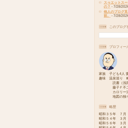
スゥエットスー
の？
- 7/28/202
他人のブログ見
前。
- 7/28/202
このブログ
プロフィー
家族 子ども4人 妻
趣味 温泉巡り 
読書（浅田次
藤子Ｆ不二雄
カロリー消費
地図の独り旅
略歴
昭和３５年 ７月
昭和５４年 ３月
昭和５６年 ３月
昭和５６年 ４月