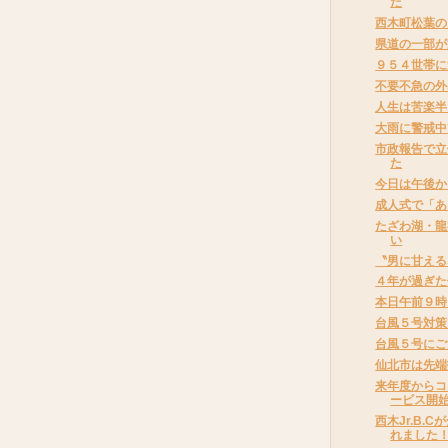
た
西木町松葉の
県道の一部が
９５４世帯に
不要不急の外
人生は苦楽半
大雨に警戒中
市政報告で立
た
今日は午後か
成人式で「あ
たざわ湖・龍
い
〝男に甘える
４年が過ぎた
本日午前９時
台風５号対策
台風５号にご
仙北市は先端
来年度からコ
ービス開
西木Jr.B.
れました