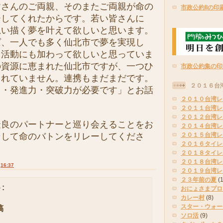
皆さんのご両親、そのまたご両親が命の
市政公約IIの印
ーしてくれたからです。若い皆さんに
思い描く夢を叶えて欲しいと思います。
ば、一人でも多く仙北市で夢を実現し
り活動にも加わって欲しいと思っていま
の資源に恵まれた仙北市ですが、一つひ
市政公約集の印
きれていません。連携もまだまだです。
２０１６台
力・発進力・突破力が必要です」とお話
２０１０台湾レ
２０１１台湾レ
２０１２台湾レ
良のパートナーと巡り会えることをお
２０１４台湾レ
そして命のバトンをリレーしてくださ
２０１５台湾レ
２０１６タイレ
２０１８タイレ
２０１８台湾レ
:
16:37
２０１９台湾レ
２３年前の夏
(
:
おにょさまプロ
カレー村
(8)
スター・ウォー
稿
ソロ活
(9)