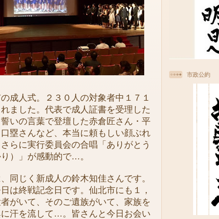
市政公約
の成人式。２３０人の対象者中１７１
くれました。代表で成人証書を受理した
、誓いの言葉で登壇した赤倉匠さん・平
田口塁さんなど、本当に頼もしい顔ぶれ
。さらに実行委員会の合唱「ありがとう
かり）」が感動的で…。
、同じく新成人の鈴木知佳さんです。
今日は終戦記念日です。仙北市にも１，
没者がいて、そのご遺族がいて、家族を
興に汗を流して…。皆さんと今日お会い