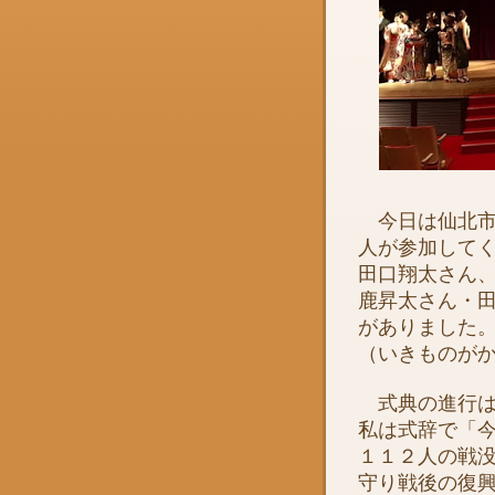
今日は仙北市
人が参加して
田口翔太さん
鹿昇太さん・
がありました
（いきものが
式典の進行は
私は式辞で「
１１２人の戦
守り戦後の復