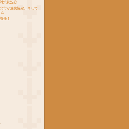
対策状況⑥
北市が連携協定、そして
ウム
着任！
ト