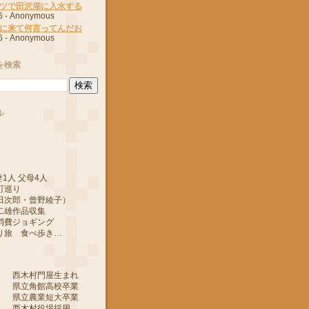
ツで田沢湖に入水する
6
- Anonymous
に来て何言ってんだお
6
- Anonymous
を検索
ル
1人 父母4人
町巡り
郎・曾野綾子）
作品収集
ジョギング
 食べ歩き…
 西木村門屋生まれ
 県立角館高校卒業
 県立農業短大卒業
 西木村役場採用