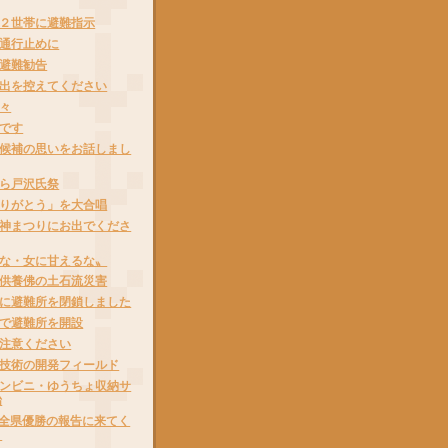
２世帯に避難指示
通行止めに
避難勧告
出を控えてください
々
です
候補の思いをお話しまし
ら戸沢氏祭
りがとう」を大合唱
神まつりにお出でくださ
な・女に甘えるな〟
供養佛の土石流災害
に避難所を閉鎖しました
で避難所を開設
注意ください
技術の開発フィールド
ンビニ・ゆうちょ収納サ
始
Cが全県優勝の報告に来てく
！