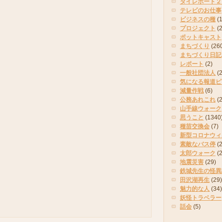
タイレポート２
テレビのお仕事
ビジネスの種
(
プロジェクト
(
ポットキャスト
まちづくり
(26
まちづくり日記
レポート
(2)
一般社団法人
(
気になる報道ピ
減量作戦
(6)
公務あれこれ
(
山手線ウォーク
思うこと
(1340
種苗交換会
(7)
新型コロナウィ
素敵なバス停
(2
太郎ウォーク
(
地震災害
(29)
鉄城先生の怪異
田沢湖再生
(29)
魅力的な人
(34)
妖怪トラベラー
話会
(5)