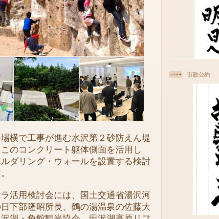
市政公約
場横で工事が進む水沢第２砂防えん堤
。このコンクリート躯体側面を活用し
ボルダリング・ウォールを設置する検討
す。
ラ活用検討会には、国土交通省湯沢河
の日下部隆昭所長、鶴の湯温泉の佐藤大
田沢湖・角館観光協会、田沢湖高原リフ