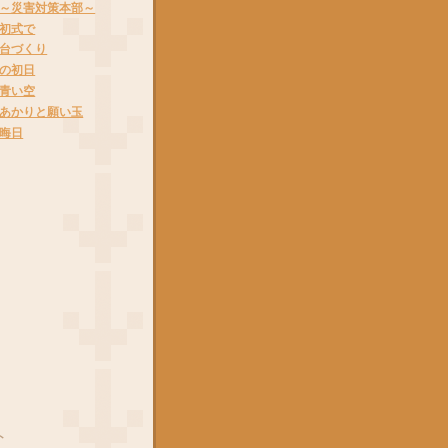
～災害対策本部～
初式で
台づくり
の初日
青い空
あかりと願い玉
晦日
ト