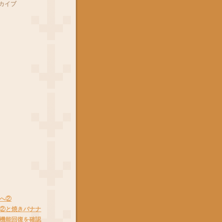
カイブ
へ②
②と焼きバナナ
機能回復を確認