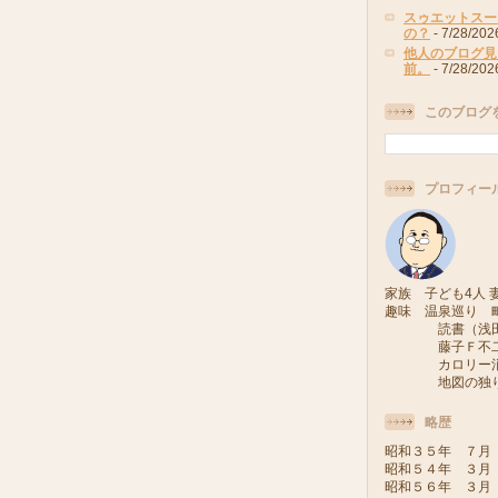
スゥエットスー
の？
- 7/28/202
他人のブログ見
前。
- 7/28/202
このブログ
プロフィー
家族 子ども4人 妻
趣味 温泉巡り 
読書（浅田次
藤子Ｆ不二雄
カロリー消費
地図の独り旅
略歴
昭和３５年 ７月
昭和５４年 ３月
昭和５６年 ３月