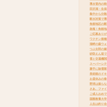
導水管内の映
田沢湖・生保
集中から分散
断水対策で導
角館地区の断
急報！角館地
ご応募ありが
ワクチン接種
湖畔の森ウォ
つぶ太郎の嫁
砂防えん堤で
雪と交通機関
スーパーシテ
勝手に除雪隊
美術館のドキ
お昼休みの春
野球は振らな
さあ、ファイ
ご成人おめで
国際教養大学
人生は釣り合