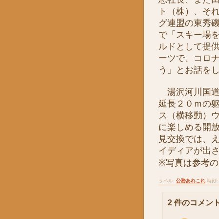
ト（株）、そ
グ連盟の東秀
で「スキー場
ルドとして提
ーツで、コロ
う」とお話を
湯沢河川国道
延長２０ｍの
ス（横移動）
に楽しめる開
見交換では、
イディアが出
※写真は参考
ラベル:
公務あれこれ
時刻
2 件のコメント