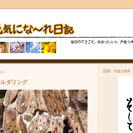
市政公約Ⅲ
水曜日
ボルダリング