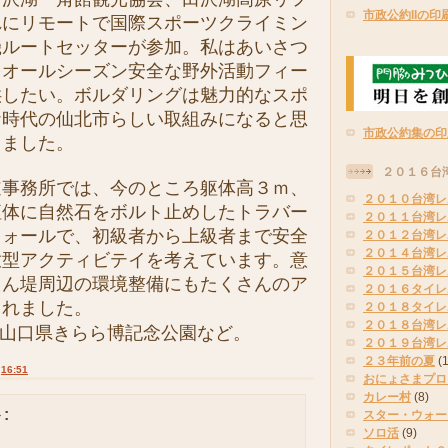
市政公約IIの印
れにリモートで国際スポーツクライミン
磯ルートセッターが参加。私はあいさつ
をオールシーズン安全な野外活動フィー
供したい。ボルダリングは魅力的なスポ
ナ時代の仙北市らしい取組みになると思
市政公約集の印
しました。
２０１６台
事務所では、今のところ躯体高３ｍ、
２０１０台湾レ
躯体に自然石をボルト止めしたトラバー
２０１１台湾レ
ウォールで、初級者から上級者まで安全
２０１２台湾レ
２０１４台湾レ
放型アクティビテイを考えています。意
２０１５台湾レ
えん堤周辺の環境整備にもたくさんのア
２０１６タイレ
されました。
２０１８タイレ
２０１８台湾レ
の山口県きらら博記念公園など。
２０１９台湾レ
２３年前の夏
(
:
16:51
おにょさまプロ
カレー村
(8)
:
スター・ウォー
ソロ活
(9)