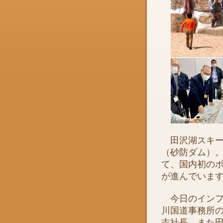
田沢湖スキー
（砂防ダム）
て、国内初の
が進んでいま
今日のインフ
川国道事務所
志社長、また