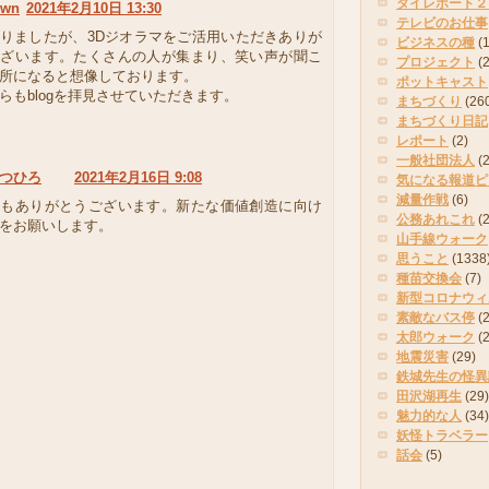
タイレポート２
own
2021年2月10日 13:30
テレビのお仕事
りましたが、3Dジオラマをご活用いただきありが
ビジネスの種
(
ございます。たくさんの人が集まり、笑い声が聞こ
プロジェクト
(
所になると想像しております。
ポットキャスト
らもblogを拝見させていただきます。
まちづくり
(26
まちづくり日記
レポート
(2)
一般社団法人
(
つひろ
2021年2月16日 9:08
気になる報道ピ
減量作戦
(6)
もありがとうございます。新たな価値創造に向け
公務あれこれ
(
をお願いします。
山手線ウォーク
思うこと
(1338
種苗交換会
(7)
新型コロナウィ
素敵なバス停
(2
太郎ウォーク
(
地震災害
(29)
鉄城先生の怪異
田沢湖再生
(29)
魅力的な人
(34)
妖怪トラベラー
話会
(5)