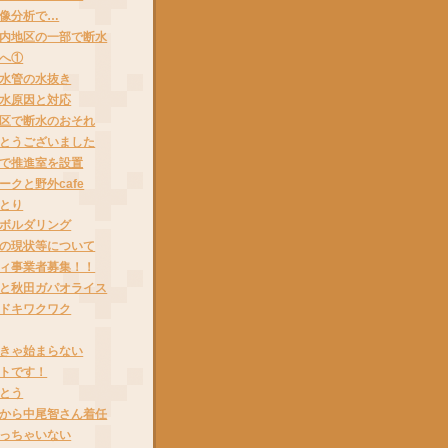
像分析で…
内地区の一部で断水
へ①
水管の水抜き
水原因と対応
区で断水のおそれ
とうございました
で推進室を設置
ークと野外cafe
とり
ボルダリング
の現状等について
ィ事業者募集！！
と秋田ガパオライス
ドキワクワク
きゃ始まらない
トです！
とう
から中尾智さん着任
っちゃいない