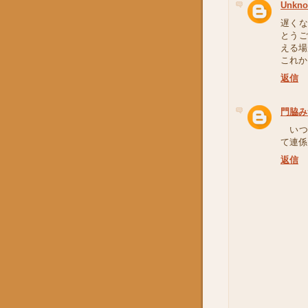
Unkn
遅くな
とう
える場
これか
返信
門脇み
いつ
て連係
返信