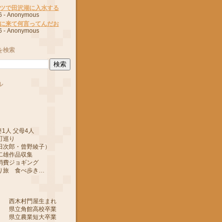
ツで田沢湖に入水する
6
- Anonymous
に来て何言ってんだお
6
- Anonymous
を検索
ル
1人 父母4人
町巡り
郎・曾野綾子）
作品収集
ジョギング
 食べ歩き…
 西木村門屋生まれ
 県立角館高校卒業
 県立農業短大卒業