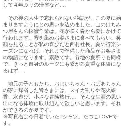
して４年ぶりの帰省など…。
その後の人生で忘れられない物語が、この夏に始
まりますようにとの思いを込めました。山のはちみ
つ屋さんの採蜜作業は、花が咲く春から夏にかけて
行われます。蜜を集めお客さまに食べてもらい、笑
顔を見ることが私の喜びだと西村社長。夏の行楽シ
ーズンになれば、それまで準備した商品がお客さま
の物語になります。素敵です。各地の夏祭りも同様
で、きっと自身のルーツにも繋がる貴重な体験にな
るはず…。
地元の子どもたち、おじいちゃん・おばあちゃん
の家に帰省した皆さまには、スイカ割りや花火線
香、水遊び、小さな冒険旅行…、そんな生涯の思い
出になる体験に取り組んで欲しいと思います。それ
ができるのが夏です。
※写真右は今日着ていたTシャツ。たつこLOVEで
す。