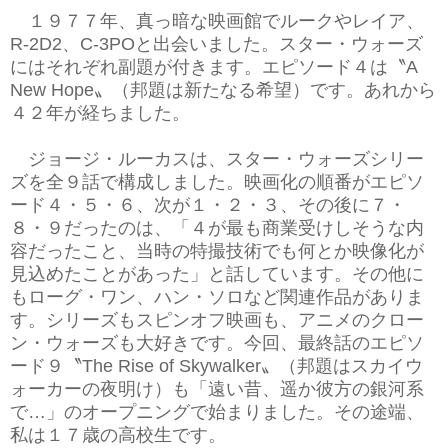
１９７７年、真っ暗な映画館でルークやレイア、
R-2D2、C-3POと出会いました。スター・ウォーズ
にはそれぞれ副題が付きます。エピソード４は〝A
New Hope〟（邦題は新たなる希望）です。あれから
４２年が経ちました。
ジョージ・ルーカスは、スター・ウォーズシリー
ズを全９話で構成しました。映画化の順番がエピソ
ード４・５・６、次が１・２・３、その後に７・
８・９だったのは、「４が最も商業受けしそうな内
容だったこと、当時の特撮技術でも何とか映像化が
見込めたことがあった」と話しています。その他に
もローグ・ワン、ハン・ソロなど関連作品がありま
す。シリーズもスピンオフ映画も、アニメのクロー
ン・ウォーズも大好きです。今回、最終話のエピソ
ード９〝The Rise of Skywalker〟（邦題はスカイウ
ォーカーの夜明け）も「遠い昔、遥か彼方の銀河系
で…」のオープニングで始まりました。その途端、
私は１７歳の高校生です。