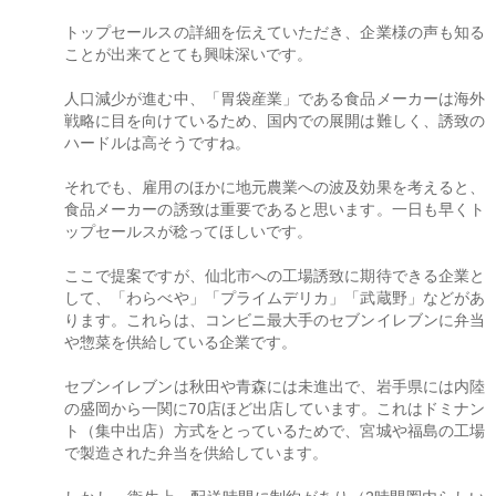
トップセールスの詳細を伝えていただき、企業様の声も知る
ことが出来てとても興味深いです。
人口減少が進む中、「胃袋産業」である食品メーカーは海外
戦略に目を向けているため、国内での展開は難しく、誘致の
ハードルは高そうですね。
それでも、雇用のほかに地元農業への波及効果を考えると、
食品メーカーの誘致は重要であると思います。一日も早くト
ップセールスが稔ってほしいです。
ここで提案ですが、仙北市への工場誘致に期待できる企業と
して、「わらべや」「プライムデリカ」「武蔵野」などがあ
ります。これらは、コンビニ最大手のセブンイレブンに弁当
や惣菜を供給している企業です。
セブンイレブンは秋田や青森には未進出で、岩手県には内陸
の盛岡から一関に70店ほど出店しています。これはドミナン
ト（集中出店）方式をとっているためで、宮城や福島の工場
で製造された弁当を供給しています。