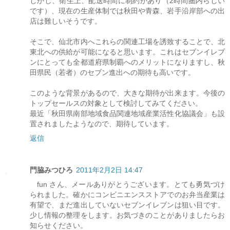
しかし、衛生上、配送時間に制約があり（2時間圏内らしい
です）、現在の生産体制では秋田や青森、岩手沿岸部への出
店は難しいそうです。
そこで、仙北市内へこれらの関連工場を誘致することで、北
東北への供給が可能になると思います。これはセブンイレブ
ンにとっても全都道府県制覇へのメリットになりますし、秋
田県民（若者）のセブン進出への期待も高いです。
このような背景があるので、大きな期待が出来ます。今後の
トップセールスの対象として検討してみてください。
最近「秋田県南部地域食品関連地域産業活性化協議会」も設
置されましたようなので、期待しています。
返信
門脇みつひろ
2011年2月2日 14:47
fun さん、メールありがとうございます。とても勇気づけ
られました。確かにコンビニエンスストアでのお弁当産業は
有望で、まだ進出していないセブンイレブンは狙い目です。
少し情報の整理をします。お気づきのことがありましたらお
知らせください。