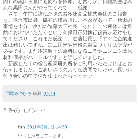
内）の黒田主査にも同行を依頼。と言うか、日程調整はみ
んな黒田さんがやってくれて…。感謝！。
さて、午前に訪ねた味の素冷凍食品株式会社のご報告
を。湯沢市出身、協和の峰吉川にご本家があって、秋田の
事情を十分ご承知の進藤大二社長、それにこの連休には角
館にお出でいただくという久保田正男執行役員が応対をし
てくださり、これまた感謝！。進藤社長は「すぐに企業進
出は難しいですね。加工用米や米粉の製品づくりは研究が
必要です。また冷凍餃子の原料になるニラやニンニクは原
材料価格がハードルです」と話していました。
新設した市の総合産業研究所をご利用いただければとお
伝えしました。ごあいさつのような訪問でしたが、長いお
付き合いの中で何か生まれたらイイナァ。
門脇みつひろ
時刻:
14:44
2 件のコメント:
fun
2011年2月1日 14:30
いつも拝見しています。