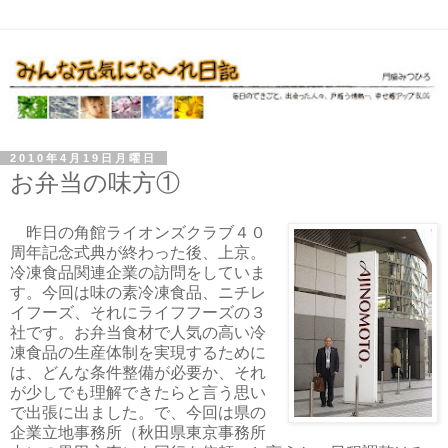
2010年4月19日月曜日
お弁当の味方①
昨日の角館ライオンズクラブ４０
周年記念式典が終わった後、上京。
冷凍食品関連企業の訪問をしていま
す。今回は味の素冷凍食品、ニチレ
イフーズ、それにライフフーズの３
社です。お弁当食材で人気の高い冷
凍食品の生産体制を実現するために
は、どんな条件整備が必要か、それ
が少しでも理解できたらと言う思い
で出張に出ました。で、今回は県の
企業立地事務所（秋田県東京事務所