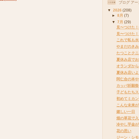
ブログ アー
▼
2026
(208)
►
8月
(7)
▼
7月
(29)
見〜つけた！
見〜つけた！
これで私も水
やまだのきみ
たつことクニ
夏休み店でお
オランダから
夏休み店いよ
阿仁合の本や
カッパ祈願祭
子どもたちス
初めてミカン
こんな未来が
嬉しい一日
畑の草花で入
冷やし芋金が
花の思い
ジーン・シモ