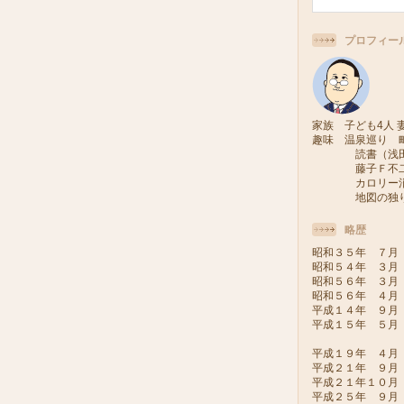
プロフィー
家族 子ども4人 妻
趣味 温泉巡り 
読書（浅田次
藤子Ｆ不二雄
カロリー消費
地図の独り旅
略歴
昭和３５年 ７月
昭和５４年 ３月
昭和５６年 ３月
昭和５６年 ４月
平成１４年 ９月
平成１５年 ５月
（会派い
平成１９年 ４月
平成２１年 ９月
平成２１年１０
平成２５年 ９