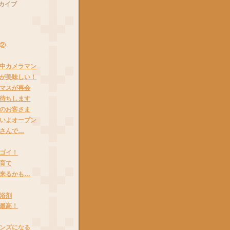
カイブ
②
中カメラマン
が美味しい！
マスが再会
待ちします
のお客さま
いよオープン
さんで…
ゴイ！
育て
来るかも…
浴剤
最高！
ンズになる