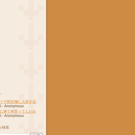
ト
ツで田沢湖に入水する
6
- Anonymous
に来て何言ってんだお
6
- Anonymous
を検索