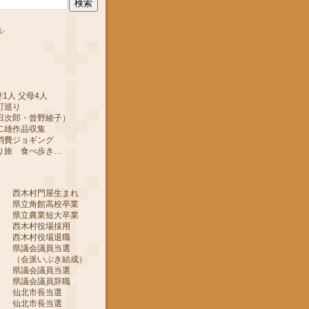
ル
1人 父母4人
町巡り
郎・曾野綾子）
作品収集
ジョギング
 食べ歩き…
 西木村門屋生まれ
 県立角館高校卒業
 県立農業短大卒業
 西木村役場採用
 西木村役場退職
 県議会議員当選
ぶき結成）
 県議会議員当選
 県議会議員辞職
月 仙北市長当選
月 仙北市長当選