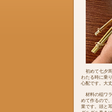
初めて七夕馬
わたる時に乗
心配です。大
材料の稲ワラ
めて作るので
業です。頭と