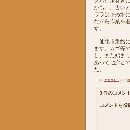
グルグル巻き
かも…。古い
ワラは予め水
ながら作業を
す。
仙北市角館に
ます。カゴ等
し、また始ま
あって七夕と
た。
ラベル:
まちづくり
時刻:
2
0 件のコメント
コメントを投