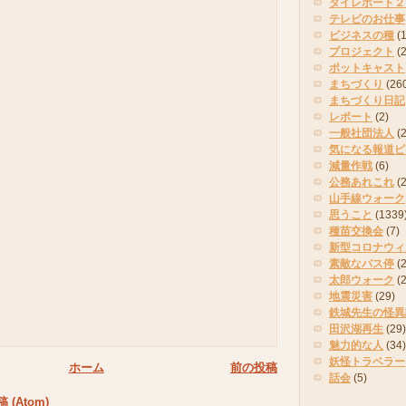
タイレポート２
テレビのお仕事
ビジネスの種
(
プロジェクト
(
ポットキャスト
まちづくり
(26
まちづくり日記
レポート
(2)
一般社団法人
(
気になる報道ピ
減量作戦
(6)
公務あれこれ
(
山手線ウォーク
思うこと
(1339
種苗交換会
(7)
新型コロナウィ
素敵なバス停
(2
太郎ウォーク
(
地震災害
(29)
鉄城先生の怪異
田沢湖再生
(29)
魅力的な人
(34)
妖怪トラベラー
ホーム
前の投稿
話会
(5)
(Atom)