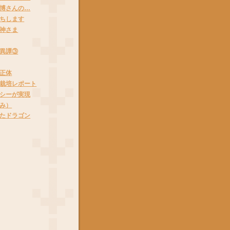
博さんの…
ちします
神さま
異譚③
正体
栽培レポート
シーが実現
み）
たドラゴン