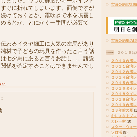
にしました。ワラの鮮度がキーポイント
市政公約IIの印
とすぐに折れてしまいます。面倒ですが
に浸けておくとか、霧吹きで水を噴霧し
進めるとか、とにかく一手間が必要で
市政公約集の印
伝わるイタヤ細工に人気の左馬があり
の端材で子どもの玩具を作ったと言う話
２０１６台
りは七夕馬にあると言うお話し…、諸説
２０１０台湾レ
の関係を確定することはできませんでし
２０１１台湾レ
２０１２台湾レ
２０１４台湾レ
２０１５台湾レ
0:00
２０１６タイレ
２０１８タイレ
:
２０１８台湾レ
２０１９台湾レ
稿
２３年前の夏
(
おにょさまプロ
カレー村
(8)
スター・ウォー
ソロ活
(9)