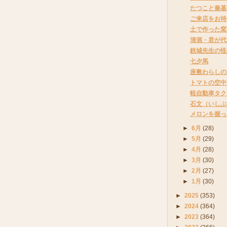
たつこと秦基
ご来店をお待
土で作った窯
清酒・君が代
鉄城先生の怪
七夕馬
座敷わらしの
トマトの空中
軽自動車タク
石文（いしぶ
メロンを握っ
►
6月
(28)
►
5月
(29)
►
4月
(28)
►
3月
(30)
►
2月
(27)
►
1月
(30)
►
2025
(353)
►
2024
(364)
►
2023
(364)