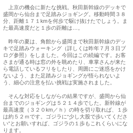
上京の機会に新たな挑戦。秋田新幹線のデッキで
盛岡から仙台まで足踏みジョギング。移動時間３８
分、距離１７１kmを何歩で駆け抜けたでしょう。ま
た最高速度だと１歩の距離は…。
昨年の夏は、角館から盛岡まで秋田新幹線のデッ
キで足踏みウォーキング（詳しくは昨年７月３日ブ
ログ参照）をしました。今回はこの続編です。お客
さまが通る時は窓の外を眺めたり、車掌さんが来た
ら電話しているフリをしたり、周囲にご迷惑をかけ
ないよう、また足踏みジョギングが悟られないよ
う、細心の注意を払い挑戦は実施されました。
そんな対応をしながらの結果ですが、盛岡から仙
台までのジョギングは５２１４歩でした。新幹線が
最高速度（３２０km／ｈ）の時を切り取れば、１歩
は約５２ｍです。ゴジラに“少し大股で歩いてくださ
い”とお願いすれば、ゴジラの１歩もこれくらいにな
ります。