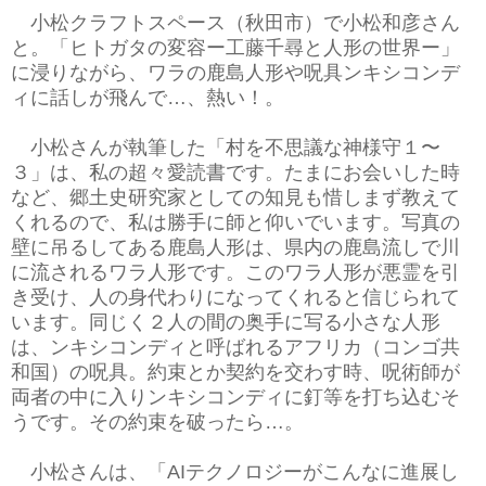
小松クラフトスペース（秋田市）で小松和彦さん
と。「ヒトガタの変容ー工藤千尋と人形の世界ー」
に浸りながら、ワラの鹿島人形や呪具ンキシコンデ
ィに話しが飛んで…、熱い！。
小松さんが執筆した「村を不思議な神様守１〜
３」は、私の超々愛読書です。たまにお会いした時
など、郷土史研究家としての知見も惜しまず教えて
くれるので、私は勝手に師と仰いでいます。写真の
壁に吊るしてある鹿島人形は、県内の鹿島流しで川
に流されるワラ人形です。このワラ人形が悪霊を引
き受け、人の身代わりになってくれると信じられて
います。同じく２人の間の奥手に写る小さな人形
は、ンキシコンディと呼ばれるアフリカ（コンゴ共
和国）の呪具。約束とか契約を交わす時、呪術師が
両者の中に入りンキシコンディに釘等を打ち込むそ
うです。その約束を破ったら…。
小松さんは、「AIテクノロジーがこんなに進展し