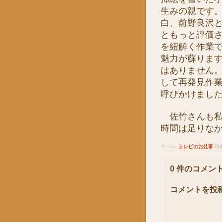
生みの親です
白、前野良沢
ともっと評価
を紐解く作業
魅力が蘇りま
はありません
して再発見作
呼びかけまし
佐竹さんも私
時間は足りな
ラベル:
テレビのお仕事
時
0 件のコメント
コメントを投