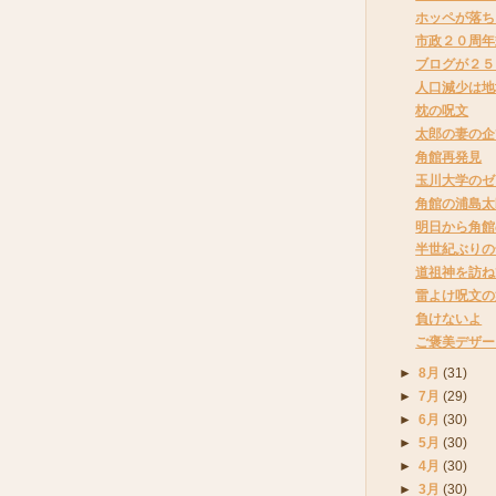
ホッペが落ち
市政２０周年
ブログが２５
人口減少は地
枕の呪文
太郎の妻の企
角館再発見
玉川大学のゼ
角館の浦島太
明日から角館
半世紀ぶりの
道祖神を訪ね
雷よけ呪文の
負けないよ
ご褒美デザー
►
8月
(31)
►
7月
(29)
►
6月
(30)
►
5月
(30)
►
4月
(30)
►
3月
(30)