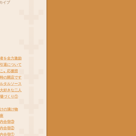
カイブ
者を全力激励
引退について
こ〟応援団
時の開店です
ルタルソース
大好きな二人
場づくり①
けの漬け物
座
内合宿③
内合宿②
内合宿①