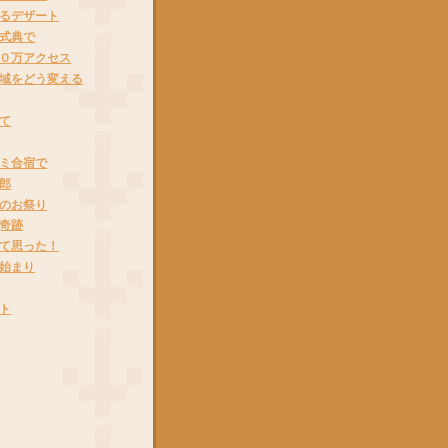
るデザート
式典で
０万アクセス
域をどう変える
て
ミ合宿で
郎
のお祭り
奇跡
て思った！
始まり
ト