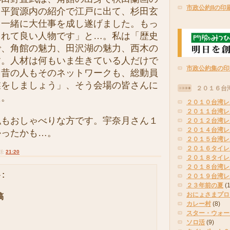
市政公約IIの印
。平賀源内の紹介で江戸に出て、杉田玄
と一緒に大仕事を成し遂げました。もっ
されて良い人物です」と…。私は「歴史
で、角館の魅力、田沢湖の魅力、西木の
す。人材は何もいま生きている人だけで
市政公約集の印
。昔の人もそのネットワークも、総動員
業をしましょう」、そう会場の皆さんに
２０１６台
た。
２０１０台湾レ
２０１１台湾レ
もおしゃべりな方です。宇奈月さん１
２０１２台湾レ
２０１４台湾レ
かったかも…。
２０１５台湾レ
２０１６タイレ
刻:
21:20
２０１８タイレ
２０１８台湾レ
:
２０１９台湾レ
２３年前の夏
(
おにょさまプロ
稿
カレー村
(8)
スター・ウォー
ソロ活
(9)