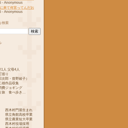
6
- Anonymous
に来て何言ってんだお
6
- Anonymous
を検索
ル
1人 父母4人
町巡り
郎・曾野綾子）
作品収集
ジョギング
 食べ歩き…
 西木村門屋生まれ
 県立角館高校卒業
 県立農業短大卒業
 西木村役場採用