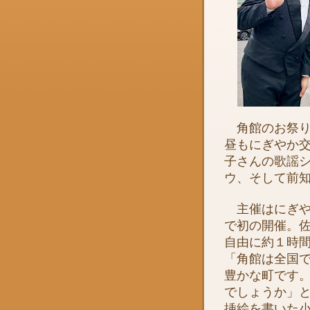
角館のお祭り
昼もにぎやか
子さんの歌謡
ウ、そして前
主催はにぎや
で初の開催。
自由に約１時
「角館は全国
豊かな町です
でしょうか」
挿絵を書いた