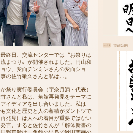
市政公約
最終日、交流センターでは〝お祭りは
交流まつり〟が開催されました。円山和
ショウ、変面チンミンさんの変面ショ
知事の佐竹敬久さんと私は…。
か祭り実行委員会（宇奈月満・代表）
佐竹さんと私は、角館再発見をテーマに
間アイディアを出し合いました。私は
でも文化と歴史と人の蓄積がダントツで
。再発見には人への着目が重要ではない
と発言。すると佐竹さんが「解体新書の
小田野直武は、角館の出身で秋田蘭画の