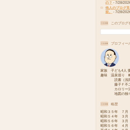
の？
- 7/28/202
他人のブログ見
前。
- 7/28/202
このブログ
プロフィー
家族 子ども4人 妻
趣味 温泉巡り 
読書（浅田次
藤子Ｆ不二雄
カロリー消費
地図の独り旅
略歴
昭和３５年 ７月
昭和５４年 ３月
昭和５６年 ３月
昭和５６年 ４月