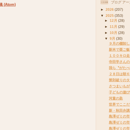
ブログ アー
(Atom)
►
2026
(207)
▼
2025
(353)
►
12月
(28)
►
11月
(29)
►
10月
(28)
▼
9月
(30)
９月の棚卸し
新米で栗ご飯
１００キロ走
寺田学さんの
我ら〝がたべ
２８日は朝６
禁則破りのタ
さつまいもが
子どもの遊び
河童の匙
世界でここだ
新・秋田弁講
島澤ゼミの市
島澤ゼミの市
島澤ゼミの市