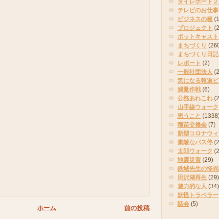
タイレポート２
テレビのお仕事
ビジネスの種
(
プロジェクト
(
ポットキャスト
まちづくり
(26
まちづくり日記
レポート
(2)
一般社団法人
(
気になる報道ピ
減量作戦
(6)
公務あれこれ
(
山手線ウォーク
思うこと
(1338
種苗交換会
(7)
新型コロナウィ
素敵なバス停
(2
太郎ウォーク
(
地震災害
(29)
鉄城先生の怪異
田沢湖再生
(29)
魅力的な人
(34)
妖怪トラベラー
話会
(5)
ホーム
前の投稿