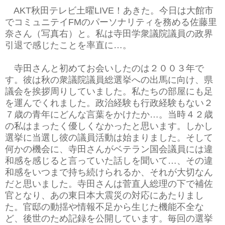
AKT秋田テレビ土曜LIVE！あきた。今日は大館市
でコミュニテイFMのパーソナリティを務める佐藤里
奈さん（写真右）と。私は寺田学衆議院議員の政界
引退で感じたことを率直に…。
寺田さんと初めてお会いしたのは２００３年で
す。彼は秋の衆議院議員総選挙への出馬に向け、県
議会を挨拶周りしていました。私たちの部屋にも足
を運んでくれました。政治経験も行政経験もない２
７歳の青年にどんな言葉をかけたか…。当時４２歳
の私はまったく優しくなかったと思います。しかし
選挙に当選し彼の議員活動は始まりました。そして
何かの機会に、寺田さんがベテラン国会議員には違
和感を感じると言っていた話しを聞いて…、その違
和感をいつまで持ち続けられるか、それが大切なん
だと思いました。寺田さんは菅直人総理の下で補佐
官となり、あの東日本大震災の対応にあたりまし
た。官邸の動揺や情報不足から生じた機能不全な
ど、後世のため記録を公開しています。毎回の選挙