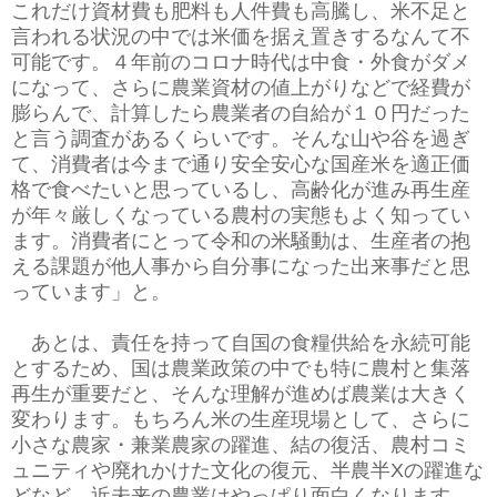
これだけ資材費も肥料も人件費も高騰し、米不足と
言われる状況の中では米価を据え置きするなんて不
可能です。４年前のコロナ時代は中食・外食がダメ
になって、さらに農業資材の値上がりなどで経費が
膨らんで、計算したら農業者の自給が１０円だった
と言う調査があるくらいです。そんな山や谷を過ぎ
て、消費者は今まで通り安全安心な国産米を適正価
格で食べたいと思っているし、高齢化が進み再生産
が年々厳しくなっている農村の実態もよく知ってい
ます。消費者にとって令和の米騒動は、生産者の抱
える課題が他人事から自分事になった出来事だと思
っています」と。
あとは、責任を持って自国の食糧供給を永続可能
とするため、国は農業政策の中でも特に農村と集落
再生が重要だと、そんな理解が進めば農業は大きく
変わります。もちろん米の生産現場として、さらに
小さな農家・兼業農家の躍進、結の復活、農村コミ
ュニティや廃れかけた文化の復元、半農半Xの躍進な
どなど。近未来の農業はやっぱり面白くなります