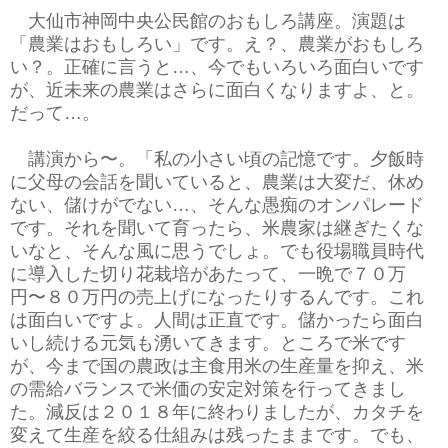
大仙市神岡中央公民館のおもしろ講座。演題は
「農業はおもしろい」です。え？、農業がおもしろ
い？。正確に言うと…、今でもいろいろ面白いです
が、近未来の農業はさらに面白くなりますよ、と。
だって…。
講演から〜。「私の小さい頃の記憶です。夕飯時
に父母の会話を聞いていると、農業は大変だ、休め
ない、儲けがでない…、そんな愚痴のオンパレード
です。それを聞いて育ったら、米農家は継ぎたくな
いなと、そんな風に思うでしょ。でも役場職員時代
に導入した切り花栽培があたって、一晩で７０万
円〜８０万円の売上げになったりするんです。これ
は面白いですよ。人間は正直です。儲かったら面白
いし続ける元気も湧いてきます。ところで米です
が、今まで国の農政は主食用米の生産量を抑え、米
の需給バランスで米価の安定対策を行ってきまし
た。減反は２０１８年に終わりましたが、カタチを
変えて生産を絞る仕組みは残ったままです。でも、