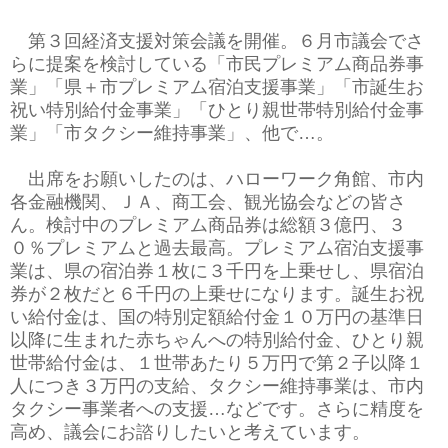
第３回経済支援対策会議を開催。６月市議会でさ
らに提案を検討している「市民プレミアム商品券事
業」「県＋市プレミアム宿泊支援事業」「市誕生お
祝い特別給付金事業」「ひとり親世帯特別給付金事
業」「市タクシー維持事業」、他で…。
出席をお願いしたのは、ハローワーク角館、市内
各金融機関、ＪＡ、商工会、観光協会などの皆さ
ん。検討中のプレミアム商品券は総額３億円、３
０％プレミアムと過去最高。プレミアム宿泊支援事
業は、県の宿泊券１枚に３千円を上乗せし、県宿泊
券が２枚だと６千円の上乗せになります。誕生お祝
い給付金は、国の特別定額給付金１０万円の基準日
以降に生まれた赤ちゃんへの特別給付金、ひとり親
世帯給付金は、１世帯あたり５万円で第２子以降１
人につき３万円の支給、タクシー維持事業は、市内
タクシー事業者への支援…などです。さらに精度を
高め、議会にお諮りしたいと考えています。