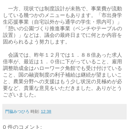
一方、現状では制度設計が未熟で、事業費が流動
している幾つかのメニューもあります。「市出身学
生応援事業（自宅以外から通学の学生・県内可）」
「憩いの公園づくり推進事業（ベンチやテーブルの
設置）」などは、議会の最終日までに何とか内容を
固められるよう努力します。
会議では、昨年１２月では１．８８倍あった求人
倍率が、最近は１．０倍に下がっていること、雇用
調整助成金はハローワーク角館でも受け付けている
こと、国の融資制度の利子補給は継続が望ましいこ
と、農業分野への支援はもう少し状況の見極めが必
要など、貴重な意見をいただきました。ありがとう
ございました。
門脇みつひろ
時刻:
12:38
0 件のコメント: