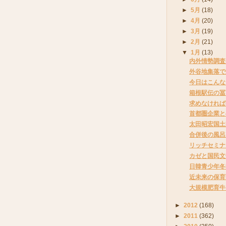
►
5月
(18)
►
4月
(20)
►
3月
(19)
►
2月
(21)
▼
1月
(13)
内外情勢調査
外谷地集落で
今日はこんな
箱根駅伝の冨
求めなければ
首都圏企業と
太田昭宏国土
合併後の風呂
リッチセミナー
カゼと国民文
日韓青少年冬
近未来の保育
大規模肥育牛
►
2012
(168)
►
2011
(362)