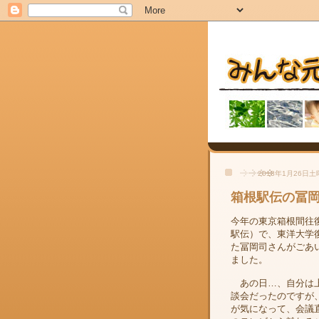
2013年1月26日
箱根駅伝の冨
今年の東京箱根間往
駅伝）で、東洋大学
た冨岡司さんがごあ
ました。
あの日…、自分は
談会だったのですが
が気になって、会議