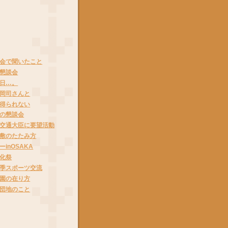
会で聞いたこと
懇談会
日…。
岡司さんと
得られない
の懇談会
交通大臣に要望活動
敷のたたみ方
inOSAKA
化祭
季スポーツ交流
園の在り方
団地のこと