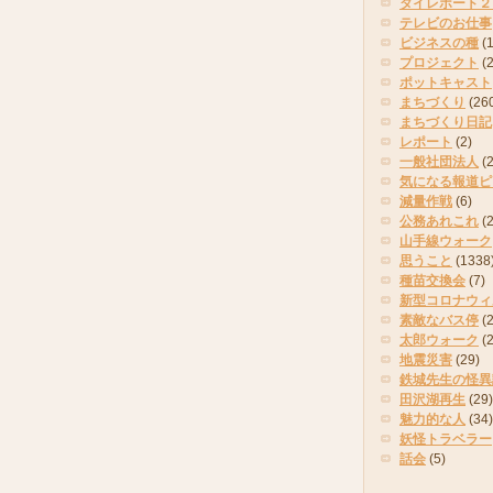
タイレポート２
テレビのお仕事
ビジネスの種
(
プロジェクト
(
ポットキャスト
まちづくり
(26
まちづくり日記
レポート
(2)
一般社団法人
(
気になる報道ピ
減量作戦
(6)
公務あれこれ
(
山手線ウォーク
思うこと
(1338
種苗交換会
(7)
新型コロナウィ
素敵なバス停
(2
太郎ウォーク
(
地震災害
(29)
鉄城先生の怪異
田沢湖再生
(29)
魅力的な人
(34)
妖怪トラベラー
話会
(5)