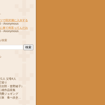
ト
ツで田沢湖に入水する
6
- Anonymous
に来て何言ってんだお
6
- Anonymous
を検索
ル
1人 父母4人
町巡り
郎・曾野綾子）
作品収集
ジョギング
 食べ歩き…