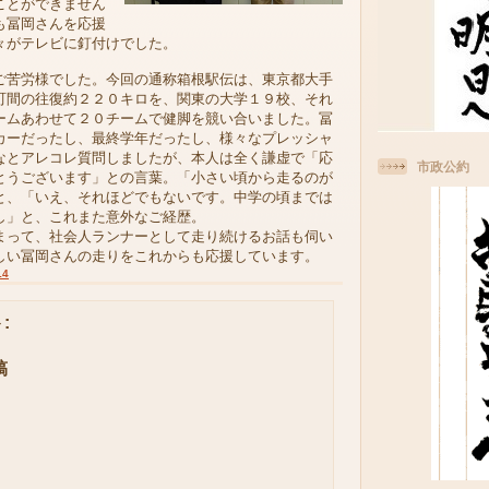
ことができません
も冨岡さんを応援
々がテレビに釘付けでした。
苦労様でした。今回の通称箱根駅伝は、東京都大手
町間の往復約２２０キロを、関東の大学１９校、それ
ームあわせて２０チームで健脚を競い合いました。冨
カーだったし、最終学年だったし、様々なプレッシャ
なとアレコレ質問しましたが、本人は全く謙虚で「応
市政公約
とうございます」との言葉。「小さい頃から走るのが
と、「いえ、それほどでもないです。中学の頃までは
し」と、これまた意外なご経歴。
って、社会人ランナーとして走り続けるお話も伺い
しい冨岡さんの走りをこれからも応援しています。
14
:
稿