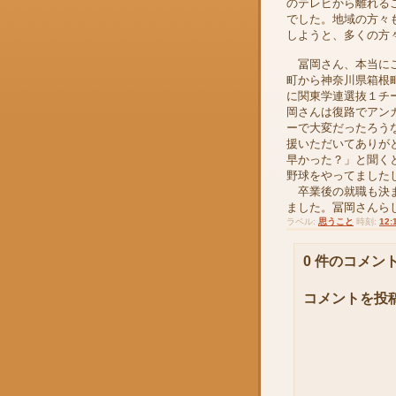
のテレビから離れる
でした。地域の方々
しようと、多くの方
冨岡さん、本当にご
町から神奈川県箱根
に関東学連選抜１チ
岡さんは復路でアン
ーで大変だったろう
援いただいてありが
早かった？」と聞く
野球をやってました
卒業後の就職も決ま
ました。冨岡さんら
ラベル:
思うこと
時刻:
12:
0 件のコメント
コメントを投