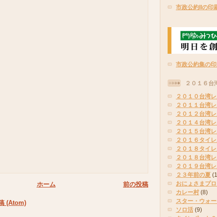
市政公約IIの印
市政公約集の印
２０１６台
２０１０台湾レ
２０１１台湾レ
２０１２台湾レ
２０１４台湾レ
２０１５台湾レ
２０１６タイレ
２０１８タイレ
２０１８台湾レ
２０１９台湾レ
２３年前の夏
(
おにょさまプロ
ホーム
前の投稿
カレー村
(8)
スター・ウォー
(Atom)
ソロ活
(9)