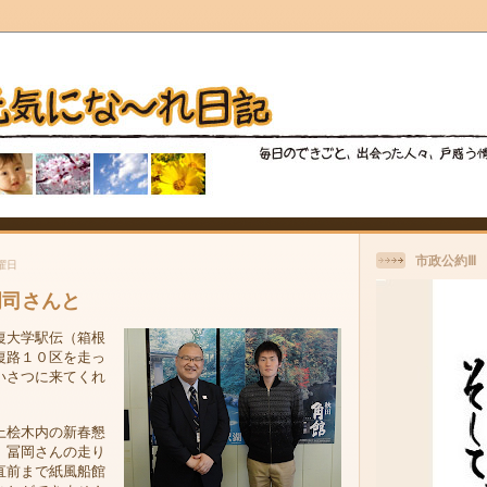
市政公約Ⅲ
土曜日
岡司さんと
復大学駅伝（箱根
復路１０区を走っ
いさつに来てくれ
上桧木内の新春懇
、冨岡さんの走り
直前まで紙風船館