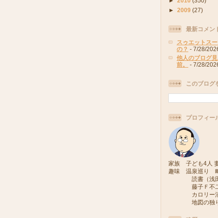
►
2010
(350)
►
2009
(27)
最新コメン
スゥエットスー
の？
- 7/28/202
他人のブログ見
前。
- 7/28/202
このブログ
プロフィー
家族 子ども4人 妻
趣味 温泉巡り 
読書（浅田次
藤子Ｆ不二雄
カロリー消費
地図の独り旅