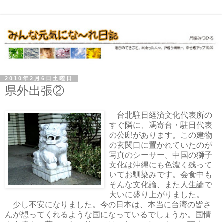
2010年2月6日土曜日
県外出張②
台北駐日経済文化代表所の
すぐ隣に、馮寄台・駐日代表
の公邸があります。この建物
の玄関口に置かれていたのが
写真のシーサー。中国の獅子
文化は沖縄にも色濃く残って
いてお馴染みです。会食中も
そんな文化論、また人生論で
大いに盛り上がりました。
少し不安になりました。今の日本は、本当に台湾の皆さ
んが想ってくれるような国になっているでしょうか。国情